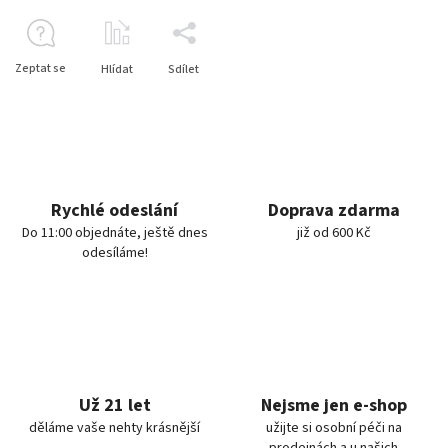
Zeptat se
Hlídat
Sdílet
Rychlé odeslání
Doprava zdarma
Do 11:00 objednáte, ještě dnes
již od 600 Kč
odesíláme!
Už 21 let
Nejsme jen e-shop
děláme vaše nehty krásnější
užijte si osobní péči na
prodejnách a u našich