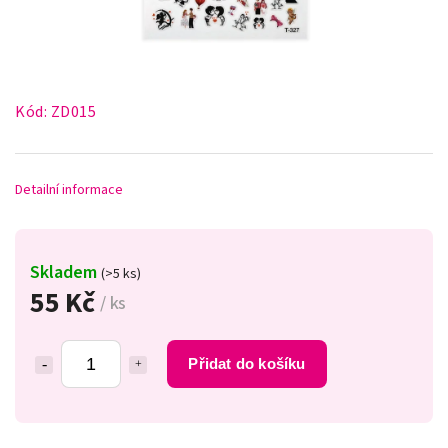
Kód:
ZD015
Detailní informace
Skladem
(>5 ks)
55 Kč
/ ks
Přidat do košíku