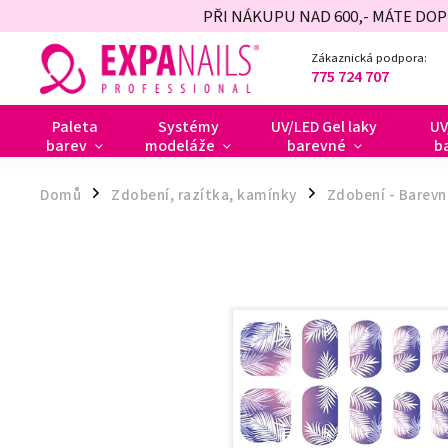
PŘI NÁKUPU NAD 600,- MÁTE DO
Zákaznická podpora:
775 724 707
Paleta
Systémy
UV/LED Gel laky
UV
barev
modeláže
barevné
b
Domů
Zdobení, razítka, kamínky
Zdobení - Barevn
/
/