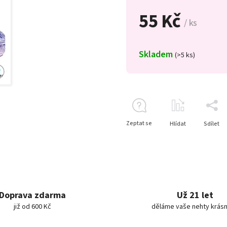
55 Kč
/ ks
Skladem
(>5 ks)
Zeptat se
Hlídat
Sdílet
Doprava zdarma
Už 21 let
již od 600 Kč
děláme vaše nehty krásn