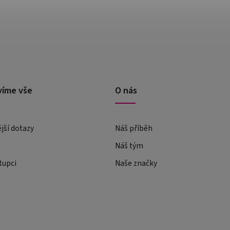
víme vše
O nás
ější dotazy
Náš příběh
Náš tým
tupci
Naše značky