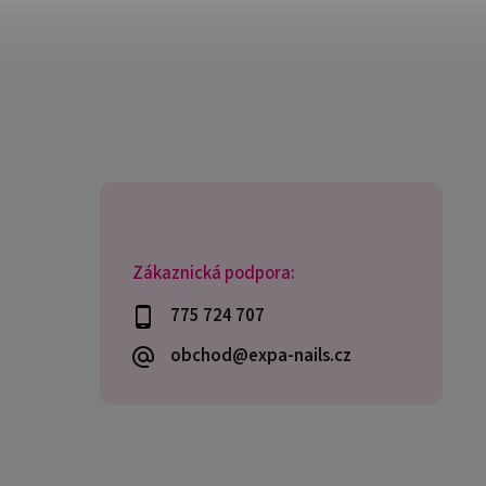
Zákaznická podpora:
775 724 707
obchod@expa-nails.cz