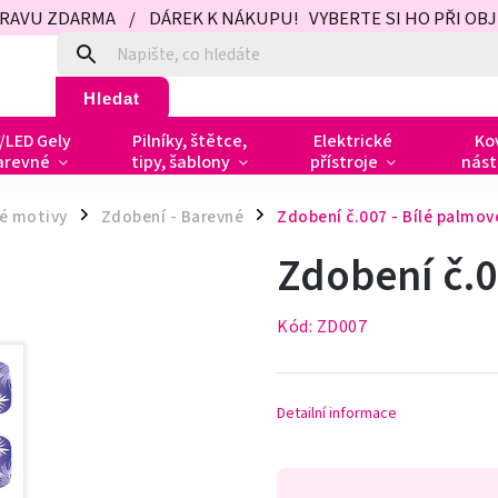
PRAVU ZDARMA / DÁREK K NÁKUPU! VYBERTE SI HO PŘI OBJED
Hledat
/LED Gely
Pilníky, štětce,
Elektrické
Ko
arevné
tipy, šablony
přístroje
nást
é motivy
Zdobení - Barevné
Zdobení č.007 - Bílé palmové
/
/
Zdobení č.0
Kód:
ZD007
Detailní informace