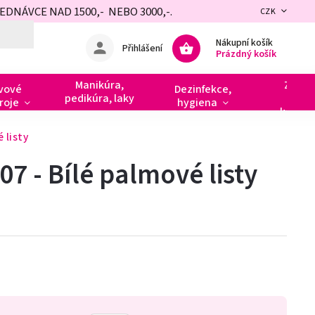
NÁVCE NAD 1500,- NEBO 3000,-.
CZK
Nákupní košík
Přihlášení
Prázdný košík
Manikúra,
Zdobe
vové
Dezinfekce,
pedikúra, laky
razít
roje
hygiena
kamín
 listy
07 - Bílé palmové listy