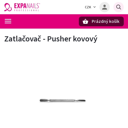
CZK
Prázdný košík
Hledat
Zatlačovač - Pusher kovový