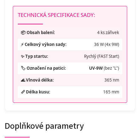
TECHNICKÁ SPECIFIKACE SADY:
📦 Obsah balení:
4 ks zářivek
⚡ Celkový výkon sady:
36 W (4x 9W)
✨ Typ startu:
Rychlý (FAST Start)
🏷️ Označení na patici:
UV-9W
(bez "L")
🌊 Vlnová délka:
365 nm
📏 Délka kusu:
165 mm
Doplňkové parametry