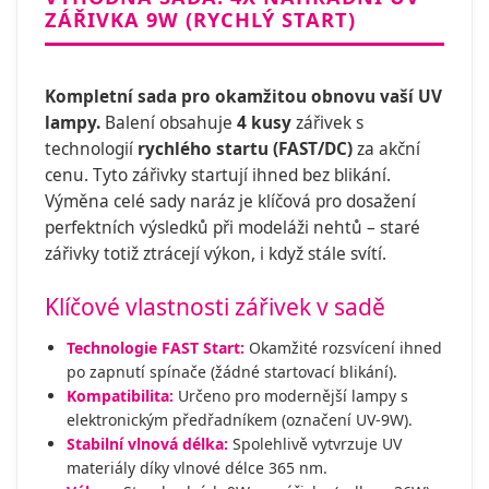
ZÁŘIVKA 9W (RYCHLÝ START)
Kompletní sada pro okamžitou obnovu vaší UV
lampy.
Balení obsahuje
4 kusy
zářivek s
technologií
rychlého startu (FAST/DC)
za akční
cenu. Tyto zářivky startují ihned bez blikání.
Výměna celé sady naráz je klíčová pro dosažení
perfektních výsledků při modeláži nehtů – staré
zářivky totiž ztrácejí výkon, i když stále svítí.
Klíčové vlastnosti zářivek v sadě
Technologie FAST Start:
Okamžité rozsvícení ihned
po zapnutí spínače (žádné startovací blikání).
Kompatibilita:
Určeno pro modernější lampy s
elektronickým předřadníkem (označení UV-9W).
Stabilní vlnová délka:
Spolehlivě vytvrzuje UV
materiály díky vlnové délce 365 nm.