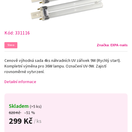
Kód:
331116
Značka:
EXPA-nails
Sleva
Cenově výhodná sada 4ks náhradních UV zářivek 9W (Rychlý start).
Kompletní výměna pro 36W lampu. Označení UV-9W. Zajistí
rovnoměrné vytvrzení.
Detailní informace
Skladem
(>5 ks)
620 Kč
–51 %
299 Kč
/ ks