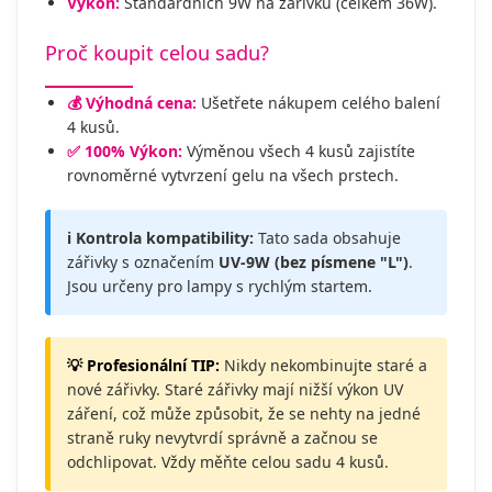
Výkon:
Standardních 9W na zářivku (celkem 36W).
Proč koupit celou sadu?
💰 Výhodná cena:
Ušetřete nákupem celého balení
4 kusů.
✅ 100% Výkon:
Výměnou všech 4 kusů zajistíte
rovnoměrné vytvrzení gelu na všech prstech.
ℹ️ Kontrola kompatibility:
Tato sada obsahuje
zářivky s označením
UV-9W (bez písmene "L")
.
Jsou určeny pro lampy s rychlým startem.
💡 Profesionální TIP:
Nikdy nekombinujte staré a
nové zářivky. Staré zářivky mají nižší výkon UV
záření, což může způsobit, že se nehty na jedné
straně ruky nevytvrdí správně a začnou se
odchlipovat. Vždy měňte celou sadu 4 kusů.