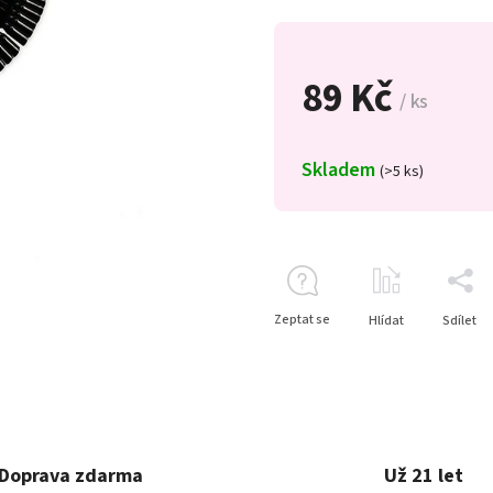
89 Kč
/ ks
Skladem
(>5 ks)
Zeptat se
Hlídat
Sdílet
Doprava zdarma
Už 21 let