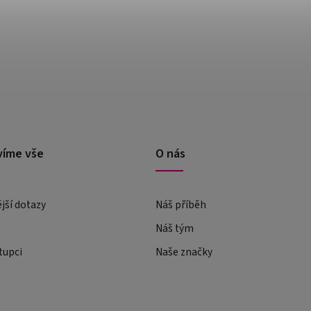
víme vše
O nás
ější dotazy
Náš příběh
Náš tým
tupci
Naše značky