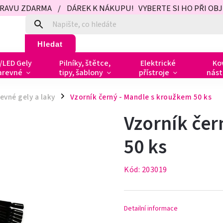
PRAVU ZDARMA / DÁREK K NÁKUPU! VYBERTE SI HO PŘI OBJED
Hledat
/LED Gely
Pilníky, štětce,
Elektrické
Ko
arevné
tipy, šablony
přístroje
nást
revné gely a laky
Vzorník černý - Mandle s kroužkem 50 ks
/
Vzorník čer
50 ks
Kód:
203019
Detailní informace