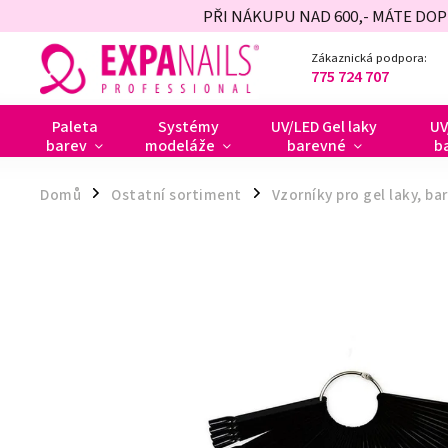
PŘI NÁKUPU NAD 600,- MÁTE DO
Zákaznická podpora:
775 724 707
Paleta
Systémy
UV/LED Gel laky
UV
barev
modeláže
barevné
b
Domů
Ostatní sortiment
Vzorníky pro gel laky, ba
/
/