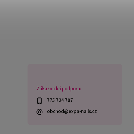
Zákaznická podpora:
775 724 707
obchod@expa-nails.cz