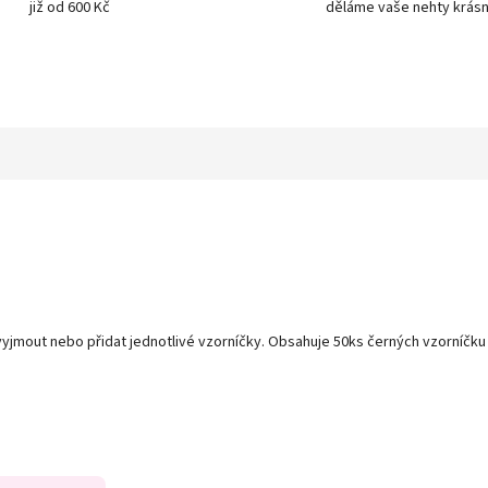
již od 600 Kč
děláme vaše nehty krásn
e vyjmout nebo přidat jednotlivé vzorníčky. Obsahuje 50ks černých vzorníčk