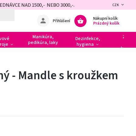
NÁVCE NAD 1500,- NEBO 3000,-.
CZK
Nákupní košík
Přihlášení
Prázdný košík
Manikúra,
Zdobe
vové
Dezinfekce,
pedikúra, laky
razít
roje
hygiena
kamín
ný - Mandle s kroužkem