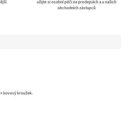
ější
užijte si osobní péči na prodejnách a u našich
obchodních zástupců
u + kovový kroužek.