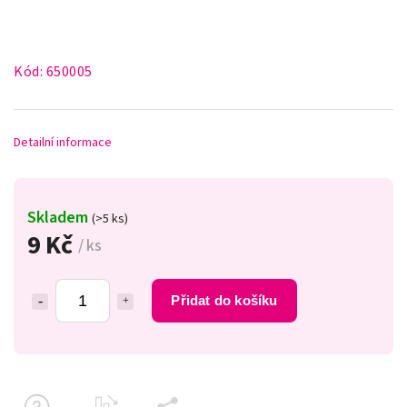
Kód:
650005
Detailní informace
Skladem
(>5 ks)
9 Kč
/ ks
Přidat do košíku