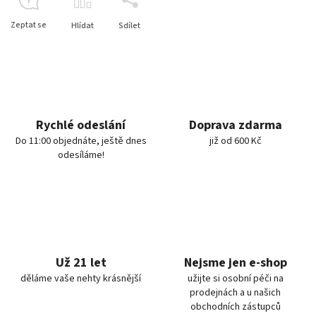
Zeptat se
Hlídat
Sdílet
Rychlé odeslání
Doprava zdarma
Do 11:00 objednáte, ještě dnes
již od 600 Kč
odesíláme!
Už 21 let
Nejsme jen e-shop
děláme vaše nehty krásnější
užijte si osobní péči na
prodejnách a u našich
obchodních zástupců