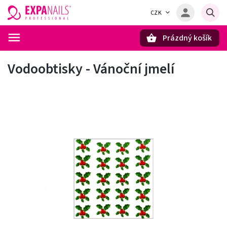
CZK
Prázdný košík
Hledat
Vodoobtisky - Vánoční jmelí