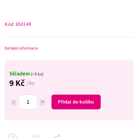
Kód:
650149
Detailní informace
Skladem
(>5 ks)
9 Kč
/ ks
Přidat do košíku