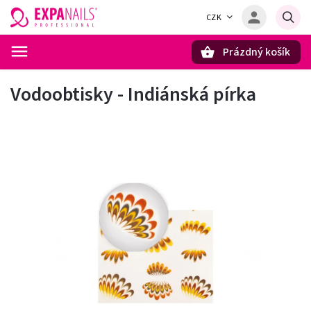
CZK
Prázdný košík
Hledat
Vodoobtisky - Indiánská pírka