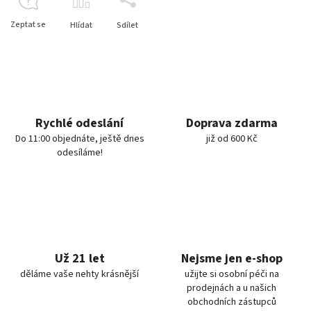
Zeptat se
Hlídat
Sdílet
Rychlé odeslání
Doprava zdarma
Do 11:00 objednáte, ještě dnes
již od 600 Kč
odesíláme!
Už 21 let
Nejsme jen e-shop
děláme vaše nehty krásnější
užijte si osobní péči na
prodejnách a u našich
obchodních zástupců