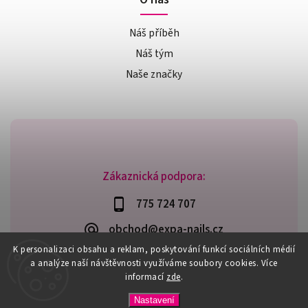
Náš příběh
Náš tým
Naše značky
Zákaznická podpora:
775 724 707
obchod@expa-nails.cz
K personalizaci obsahu a reklam, poskytování funkcí sociálních médií
a analýze naší návštěvnosti využíváme soubory cookies. Více
informací
zde
.
Copyright 2026
Expanails.cz
. Všechna práva vyhrazena.
Nastavení
Upravit nastavení cookies