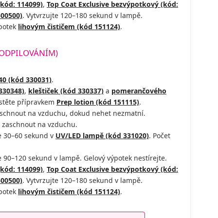
(kód: 114099)
,
Top Coat Exclusive bezvýpotkový (kód:
500500)
. Vytvrzujte 120–180 sekund v lampě.
ýpotek
lihovým čističem (kód 151124)
.
 ODPILOVÁNÍM)
40 (kód 330031)
.
330348)
,
kleštiček (kód 330337)
a
pomerančového
astěte přípravkem
Prep lotion (kód 151115)
.
schnout na vzduchu, dokud nehet nezmatní.
 zaschnout na vzduchu.
e 30–60 sekund v
UV/LED lampě (kód 331020)
. Počet
e 90–120 sekund v lampě. Gelový výpotek nestírejte.
(kód: 114099)
,
Top Coat Exclusive bezvýpotkový (kód:
500500)
. Vytvrzujte 120–180 sekund v lampě.
ýpotek
lihovým čističem (kód 151124)
.