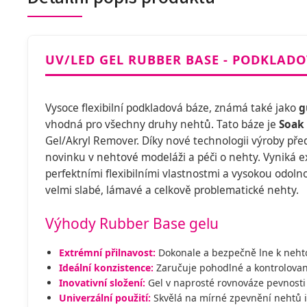
UV/LED GEL RUBBER BASE - PODKLADO
Vysoce flexibilní podkladová báze, známá také jako
g
vhodná pro všechny druhy nehtů. Tato báze je
Soak 
Gel/Akryl Remover. Díky nové technologii výroby př
novinku v nehtové modeláži a péči o nehty. Vyniká e
perfektními flexibilními vlastnostmi a vysokou odolnost
velmi slabé, lámavé a celkově problematické nehty.
Výhody Rubber Base gelu
Extrémní přilnavost:
Dokonale a bezpečně lne k neht
Ideální konzistence:
Zaručuje pohodlné a kontrolova
Inovativní složení:
Gel v naprosté rovnováze pevnosti
Univerzální použití:
Skvělá na mírné zpevnění nehtů i 