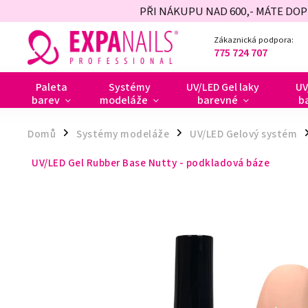
PŘI NÁKUPU NAD 600,- MÁTE DO
Zákaznická podpora:
775 724 707
Paleta
Systémy
UV/LED Gel laky
UV
barev
modeláže
barevné
b
Domů
Systémy modeláže
UV/LED Gelový systém
/
/
/
UV/LED Gel Rubber Base Nutty - podkladová báze