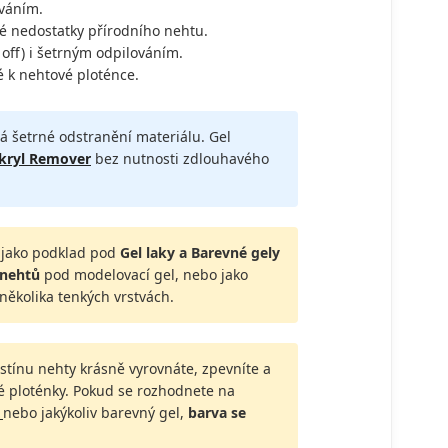
váním.
é nedostatky přírodního nehtu.
off) i šetrným odpilováním.
 k nehtové ploténce.
 šetrné odstranění materiálu. Gel
kryl Remover
bez nutnosti zdlouhavého
t jako podklad pod
Gel laky a Barevné gely
 nehtů
pod modelovací gel, nebo jako
několika tenkých vrstvách.
stínu nehty krásně vyrovnáte, zpevníte a
é ploténky. Pokud se rozhodnete na
k
nebo jakýkoliv barevný gel,
barva se