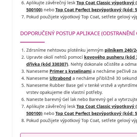
Aplikujte závěrečný lesk
Top Coat Classic výpotkový 
500100)
nebo
Top Coat Perfect bezvýpotkový (kód: 
Pokud použijete výpotkový Top Coat, setřete gelový v
DOPORUČENÝ POSTUP APLIKACE (ODSTRANĚNÍ
Zdrsníme nehtovou ploténku jemným
pilníkem 240/2
Upravte okolí nehtů pomocí
kovového pusheru (kód 
dřívka (kód 330307)
. Nehty dokonale očistěte a odm
Naneseme
Primer s kyselinami
a necháme pečlivě za
Naneseme
Ultrabond
a necháme přibližně 30 sekund
Naneseme Rubber Base gel v tenké vrstvě a vytvrdím
vrstev opakujeme dle vlastní potřeby.
Naneste barevný Gel lak nebo Barevný gel a vytvrzujt
Aplikujte závěrečný lesk
Top Coat Classic výpotkový 
500100)
nebo
Top Coat Perfect bezvýpotkový (kód: 
Pokud použijete výpotkový Top Coat, setřete gelový v