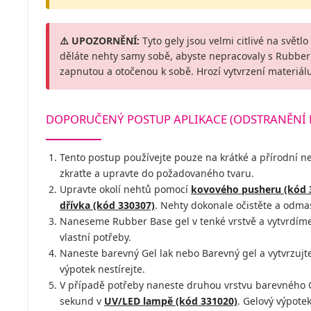
⚠️ UPOZORNĚNÍ:
Tyto gely jsou velmi citlivé na světlo
děláte nehty samy sobě, abyste nepracovaly s Rubber 
zapnutou a otočenou k sobě. Hrozí vytvrzení materiálu
DOPORUČENÝ POSTUP APLIKACE (ODSTRANĚNÍ
Tento postup používejte pouze na krátké a přírodní 
zkraťte a upravte do požadovaného tvaru.
Upravte okolí nehtů pomocí
kovového pusheru (kód 
dřívka (kód 330307)
. Nehty dokonale očistěte a odm
Naneseme Rubber Base gel v tenké vrstvě a vytvrdíme
vlastní potřeby.
Naneste barevný Gel lak nebo Barevný gel a vytvrzuj
výpotek nestírejte.
V případě potřeby naneste druhou vrstvu barevného G
sekund v
UV/LED lampě (kód 331020)
. Gelový výpotek