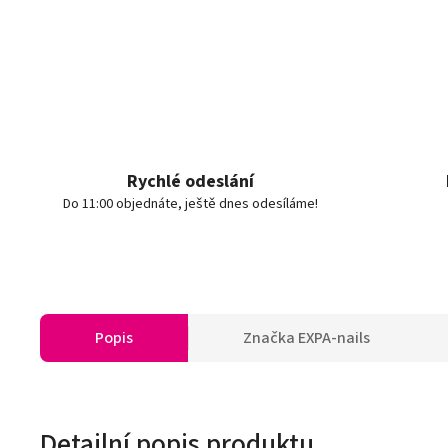
Rychlé odeslání
Do 11:00 objednáte, ještě dnes odesíláme!
Popis
Značka
EXPA-nails
Detailní popis produktu