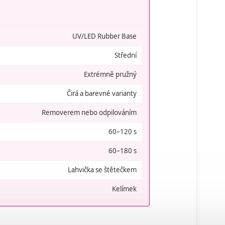
UV/LED Rubber Base
Střední
Extrémně pružný
Čirá a barevné varianty
Removerem nebo odpilováním
60–120 s
60–180 s
Lahvička se štětečkem
Kelímek