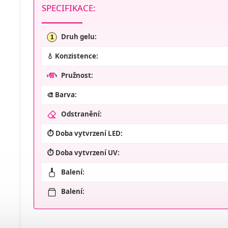
SPECIFIKACE:
Druh gelu:
1
💧 Konzistence:
Pružnost:
🎨 Barva:
Odstranění:
⏱️ Doba vytvrzení LED:
⏱️ Doba vytvrzení UV:
Balení:
Balení: