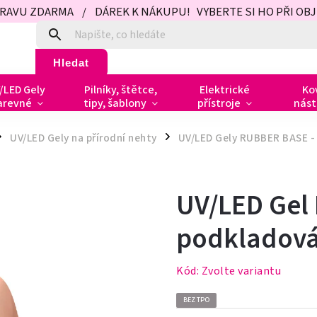
PRAVU ZDARMA / DÁREK K NÁKUPU! VYBERTE SI HO PŘI OBJED
Hledat
/LED Gely
Pilníky, štětce,
Elektrické
Ko
arevné
tipy, šablony
přístroje
nást
UV/LED Gely na přírodní nehty
UV/LED Gely RUBBER BASE -
/
UV/LED Gel 
podkladová
Kód:
Zvolte variantu
BEZ TPO