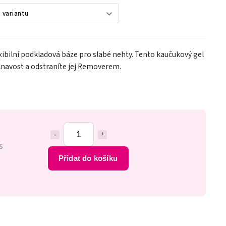
xibilní podkladová báze pro slabé nehty. Tento kaučukový gel
lnavost a odstraníte jej Removerem.
s
Přidat do košíku