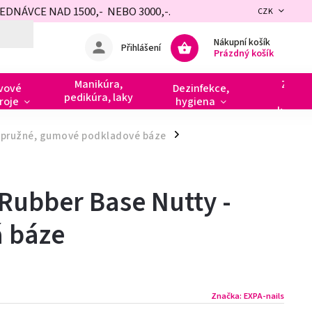
NÁVCE NAD 1500,- NEBO 3000,-.
CZK
Nákupní košík
Přihlášení
Prázdný košík
Manikúra,
Zdobe
vové
Dezinfekce,
pedikúra, laky
razít
roje
hygiena
kamín
 pružné, gumové podkladové báze
/
Rubber Base Nutty -
 báze
Značka:
EXPA-nails