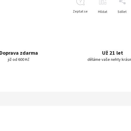
Zeptat se
Hlídat
Sdílet
Doprava zdarma
Už 21 let
již od 600 Kč
děláme vaše nehty krásn