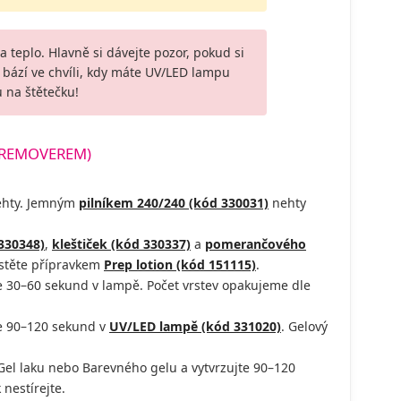
 a teplo. Hlavně si dávejte pozor, pokud si
bází ve chvíli, kdy máte UV/LED lampu
 na štětečku!
 REMOVEREM)
nehty. Jemným
pilníkem 240/240 (kód 330031)
nehty
330348)
,
kleštiček (kód 330337)
a
pomerančového
astěte přípravkem
Prep lotion (kód 151115)
.
 30–60 sekund v lampě. Počet vrstev opakujeme dle
te 90–120 sekund v
UV/LED lampě (kód 331020)
. Gelový
el laku nebo Barevného gelu a vytvrzujte 90–120
 nestírejte.