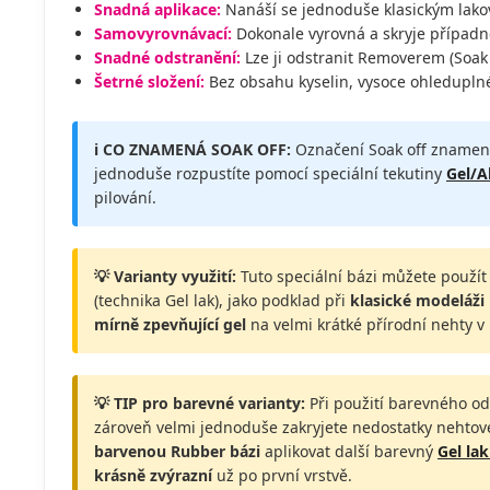
Snadná aplikace:
Nanáší se jednoduše klasickým lako
Samovyrovnávací:
Dokonale vyrovná a skryje případn
Snadné odstranění:
Lze ji odstranit Removerem (Soak 
Šetrné složení:
Bez obsahu kyselin, vysoce ohleduplné
ℹ️ CO ZNAMENÁ SOAK OFF:
Označení Soak off znamená
jednoduše rozpustíte pomocí speciální tekutiny
Gel/A
pilování.
💡 Varianty využití:
Tuto speciální bázi můžete použí
(technika Gel lak), jako podklad při
klasické modeláži
mírně zpevňující gel
na velmi krátké přírodní nehty v 
💡 TIP pro barevné varianty:
Při použití barevného od
zároveň velmi jednoduše zakryjete nedostatky nehtov
barvenou Rubber bázi
aplikovat další barevný
Gel la
krásně zvýrazní
už po první vrstvě.