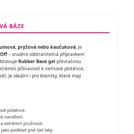
VÁ BÁZE
umová, pryžová nebo kaučuková
, je
Off
– snadno odstranitelná přípravkem
edstavuje
Rubber Base gel
převratnou
xtrémní přilnavostí k nehtové ploténce,
í. Je ideální i pro klientky, které mají
ové ploténce.
né nanášení.
 a extrémní pružnosti.
jako podklad pod Gel laky.