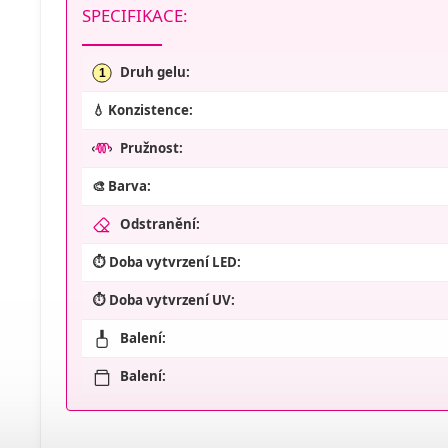
SPECIFIKACE:
Druh gelu:
1
💧 Konzistence:
Pružnost:
🎨 Barva:
Odstranění:
⏱️ Doba vytvrzení LED:
⏱️ Doba vytvrzení UV:
Balení:
Balení: