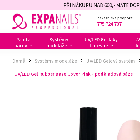
PŘI NÁKUPU NAD 600,- MÁTE DO
Zákaznická podpora:
775 724 707
Paleta
Systémy
UV/LED Gel laky
UV
barev
modeláže
barevné
b
Domů
Systémy modeláže
UV/LED Gelový systém
/
/
/
UV/LED Gel Rubber Base Cover Pink - podkladová báze