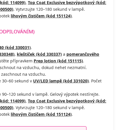
(kód: 114099)
,
Top Coat Exclusive bezvýpotkový (kód:
500500)
. Vytvrzujte 120–180 sekund v lampě.
ýpotek
lihovým čističem (kód 151124)
.
 ODPILOVÁNÍM)
40 (kód 330031)
.
330348)
,
kleštiček (kód 330337)
a
pomerančového
astěte přípravkem
Prep lotion (kód 151115)
.
schnout na vzduchu, dokud nehet nezmatní.
 zaschnout na vzduchu.
e 30–60 sekund v
UV/LED lampě (kód 331020)
. Počet
e 90–120 sekund v lampě. Gelový výpotek nestírejte.
(kód: 114099)
,
Top Coat Exclusive bezvýpotkový (kód:
500500)
. Vytvrzujte 120–180 sekund v lampě.
ýpotek
lihovým čističem (kód 151124)
.