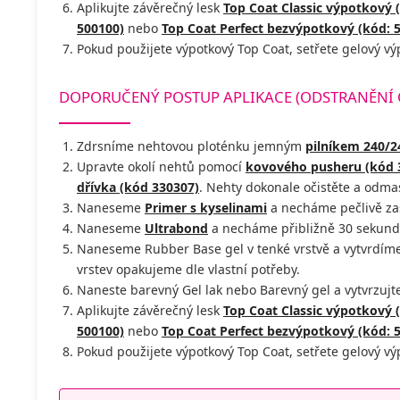
Aplikujte závěrečný lesk
Top Coat Classic výpotkový 
500100)
nebo
Top Coat Perfect bezvýpotkový (kód: 
Pokud použijete výpotkový Top Coat, setřete gelový v
DOPORUČENÝ POSTUP APLIKACE (ODSTRANĚNÍ
Zdrsníme nehtovou ploténku jemným
pilníkem 240/2
Upravte okolí nehtů pomocí
kovového pusheru (kód 
dřívka (kód 330307)
. Nehty dokonale očistěte a odm
Naneseme
Primer s kyselinami
a necháme pečlivě za
Naneseme
Ultrabond
a necháme přibližně 30 sekund
Naneseme Rubber Base gel v tenké vrstvě a vytvrdím
vrstev opakujeme dle vlastní potřeby.
Naneste barevný Gel lak nebo Barevný gel a vytvrzujt
Aplikujte závěrečný lesk
Top Coat Classic výpotkový 
500100)
nebo
Top Coat Perfect bezvýpotkový (kód: 
Pokud použijete výpotkový Top Coat, setřete gelový v