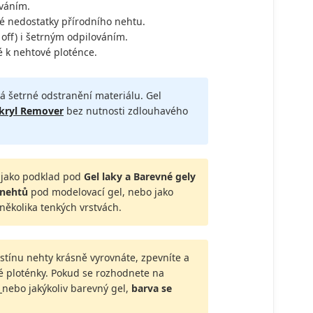
váním.
é nedostatky přírodního nehtu.
off) i šetrným odpilováním.
 k nehtové ploténce.
 šetrné odstranění materiálu. Gel
kryl Remover
bez nutnosti zdlouhavého
t jako podklad pod
Gel laky a Barevné gely
 nehtů
pod modelovací gel, nebo jako
několika tenkých vrstvách.
stínu nehty krásně vyrovnáte, zpevníte a
é ploténky. Pokud se rozhodnete na
k
nebo jakýkoliv barevný gel,
barva se