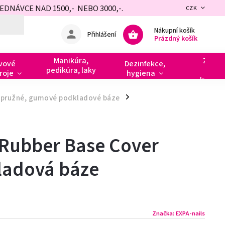
NÁVCE NAD 1500,- NEBO 3000,-.
CZK
Nákupní košík
Přihlášení
Prázdný košík
Manikúra,
Zdobe
vové
Dezinfekce,
pedikúra, laky
razít
roje
hygiena
kamín
 pružné, gumové podkladové báze
/
 Rubber Base Cover
ladová báze
Značka:
EXPA-nails