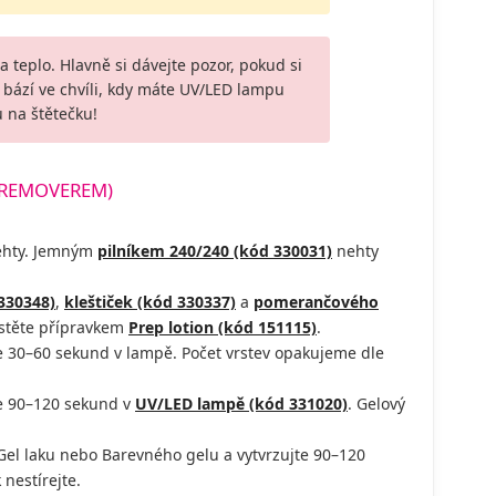
 a teplo. Hlavně si dávejte pozor, pokud si
bází ve chvíli, kdy máte UV/LED lampu
 na štětečku!
 REMOVEREM)
nehty. Jemným
pilníkem 240/240 (kód 330031)
nehty
330348)
,
kleštiček (kód 330337)
a
pomerančového
astěte přípravkem
Prep lotion (kód 151115)
.
 30–60 sekund v lampě. Počet vrstev opakujeme dle
te 90–120 sekund v
UV/LED lampě (kód 331020)
. Gelový
el laku nebo Barevného gelu a vytvrzujte 90–120
 nestírejte.