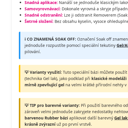
Snadná aplikace:
Nanáší se jednoduše klasickým lako
Samovyrovnávací:
Dokonale vyrovná a skryje případn
Snadné odstranění:
Lze ji odstranit Removerem (Soak 
Šetrné složení:
Bez obsahu kyselin, vysoce ohleduplné
ℹ️ CO ZNAMENÁ SOAK OFF:
Označení Soak off znamená
jednoduše rozpustíte pomocí speciální tekutiny
Gel/A
pilování.
💡 Varianty využití:
Tuto speciální bázi můžete použí
(technika Gel lak), jako podklad při
klasické modeláži
mírně zpevňující gel
na velmi krátké přírodní nehty v 
💡 TIP pro barevné varianty:
Při použití barevného od
zároveň velmi jednoduše zakryjete nedostatky nehtov
barvenou Rubber bázi
aplikovat další barevný
Gel la
krásně zvýrazní
už po první vrstvě.