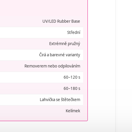
UV/LED Rubber Base
Střední
Extrémně pružný
Čirá a barevné varianty
Removerem nebo odpilováním
60–120 s
60–180 s
Lahvička se štětečkem
Kelímek