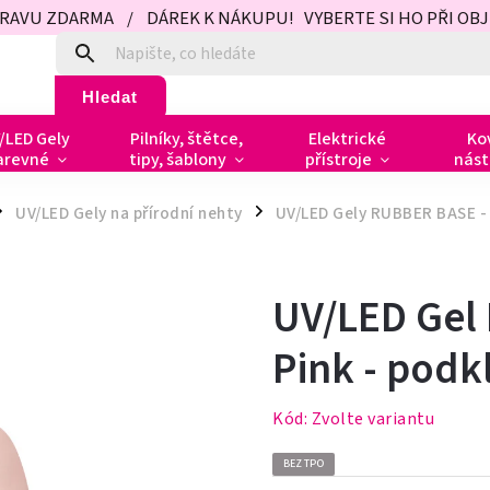
PRAVU ZDARMA / DÁREK K NÁKUPU! VYBERTE SI HO PŘI OBJED
Hledat
/LED Gely
Pilníky, štětce,
Elektrické
Ko
arevné
tipy, šablony
přístroje
nást
UV/LED Gely na přírodní nehty
UV/LED Gely RUBBER BASE -
/
UV/LED Gel
Pink - podk
Kód:
Zvolte variantu
BEZ TPO