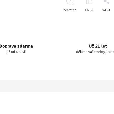
Zeptat se
Hlídat
Sdílet
Doprava zdarma
Už 21 let
již od 600 Kč
děláme vaše nehty krásn