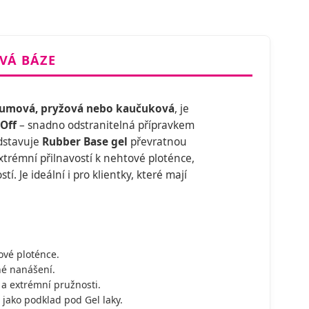
VÁ BÁZE
umová, pryžová nebo kaučuková
, je
Off
– snadno odstranitelná přípravkem
edstavuje
Rubber Base gel
převratnou
xtrémní přilnavostí k nehtové ploténce,
í. Je ideální i pro klientky, které mají
ové ploténce.
né nanášení.
 a extrémní pružnosti.
jako podklad pod Gel laky.