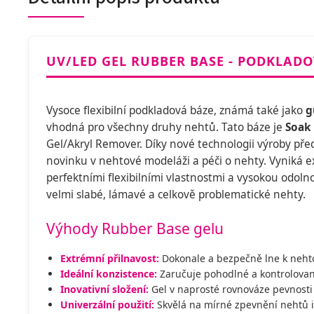
UV/LED GEL RUBBER BASE - PODKLADO
Vysoce flexibilní podkladová báze, známá také jako
g
vhodná pro všechny druhy nehtů. Tato báze je
Soak 
Gel/Akryl Remover. Díky nové technologii výroby př
novinku v nehtové modeláži a péči o nehty. Vyniká e
perfektními flexibilními vlastnostmi a vysokou odolnost
velmi slabé, lámavé a celkově problematické nehty.
Výhody Rubber Base gelu
Extrémní přilnavost:
Dokonale a bezpečně lne k neht
Ideální konzistence:
Zaručuje pohodlné a kontrolova
Inovativní složení:
Gel v naprosté rovnováze pevnosti
Univerzální použití:
Skvělá na mírné zpevnění nehtů i 