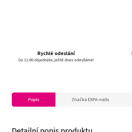
Rychlé odeslání
Do 11:00 objednáte, ještě dnes odesíláme!
Popis
Značka
EXPA-nails
Detailní popis produktu