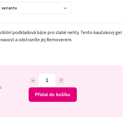
xibilní podkladová báze pro slabé nehty. Tento kaučukový gel
lnavost a odstraníte jej Removerem.
s
Přidat do košíku