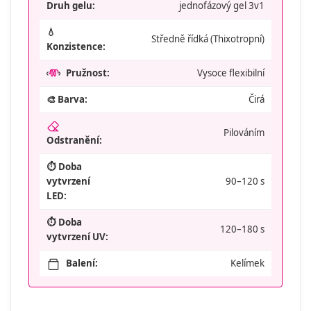
jednofázový gel 3v1
Druh gelu:
💧
Středně řídká (Thixotropní)
Konzistence:
Pružnost:
Vysoce flexibilní
🎨 Barva:
Čirá
Pilováním
Odstranění:
⏱️ Doba
vytvrzení
90–120 s
LED:
⏱️ Doba
120–180 s
vytvrzení UV:
Balení:
Kelímek