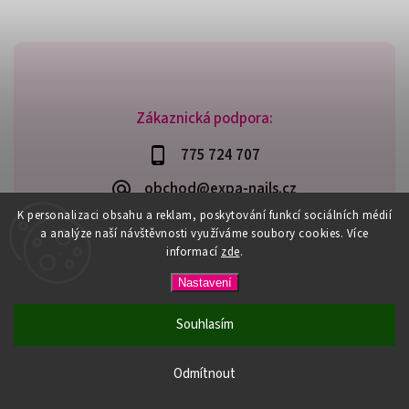
Zákaznická podpora:
775 724 707
obchod@expa-nails.cz
K personalizaci obsahu a reklam, poskytování funkcí sociálních médií
a analýze naší návštěvnosti využíváme soubory cookies. Více
informací
zde
.
Copyright 2026
Expanails.cz
. Všechna práva vyhrazena.
Nastavení
Upravit nastavení cookies
Vytvořil
Shoptet
| Design
Shoptak.cz
Souhlasím
PŘI NÁKUPU NAD 600,- MÁTE DOPRAVU ZDARMA / DÁREK K
NÁKUPU! VYBERTE SI HO PŘI OBJEDNÁVCE NAD 1500,- NEBO
Odmítnout
3000,-.