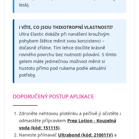
lesk).
ℹ️ VÍTE, CO JSOU THIXOTROPNÍ VLASTNOSTI?
Ultra Elastic dokáže při nanášení krouživým
pohybem štětce měnit svou konzistenci –
dočasně zřídne. Tím lehce docílíte krásně
rovného povrchu bez nutnosti pilování. S tímto
gelem máte jedinečnou možnost měnit si
hustotu přímo pod rukama podle aktuální
potřeby.
DOPORUČENÝ POSTUP APLIKACE
Zdrsněte nehtovou ploténku a pečlivě ji očistěte i
odmastěte přípravkem
Prep Lotion - Kouzelná
voda (kód: 151115)
.
Naneste přilnavač
Ultrabond (kód: 210011V)
a