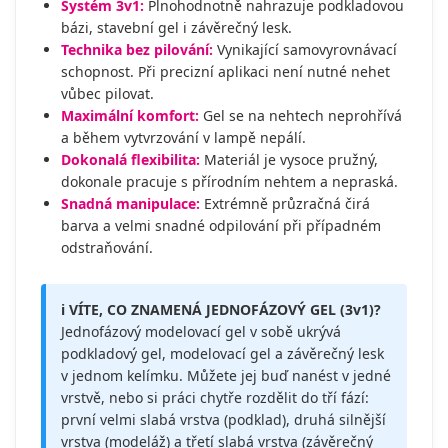
Systém 3v1:
Plnohodnotně nahrazuje podkladovou
bázi, stavební gel i závěrečný lesk.
Technika bez pilování:
Vynikající samovyrovnávací
schopnost. Při precizní aplikaci není nutné nehet
vůbec pilovat.
Maximální komfort:
Gel se na nehtech neprohřívá
a během vytvrzování v lampě nepálí.
Dokonalá flexibilita:
Materiál je vysoce pružný,
dokonale pracuje s přírodním nehtem a nepraská.
Snadná manipulace:
Extrémně průzračná čirá
barva a velmi snadné odpilování při případném
odstraňování.
ℹ️ VÍTE, CO ZNAMENÁ JEDNOFÁZOVÝ GEL (3v1)?
Jednofázový modelovací gel v sobě ukrývá
podkladový gel, modelovací gel a závěrečný lesk
v jednom kelímku. Můžete jej buď nanést v jedné
vrstvě, nebo si práci chytře rozdělit do tří fází:
první velmi slabá vrstva (podklad), druhá silnější
vrstva (modeláž) a třetí slabá vrstva (závěrečný