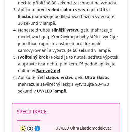
nechte přibližně 30 sekund zaschnout na vzduchu.
Aplikujte první
velmi slabou vrstvu
gelu
Ultra
Elastic
(nahrazuje podkladovou bázi) a vytvrzujte
30 sekund v lampě.
Naneste druhou
silnější vrstvu
gelu (nahrazuje
modelovací gel). Krouživými pohyby štětce využijte
jeho thixotropních vlastností pro dokonalé
samovyrovnání a vytvrzujte 60 sekund v lampě.
(Volitelný krok)
Pokud je to nutné, setřete výpotek
a upravte tvar nehtu pilníkem. Případně aplikujte
oblíbený
Barevný gel
.
Aplikujte třetí
slabou vrstvu
gelu
Ultra Elastic
(nahrazuje závěrečný lesk) a vytvrzujte 90–120
sekund v
UV/LED lampě
.
SPECIFIKACE:
UV/LED Ultra Elastic modelovací
1
2
3