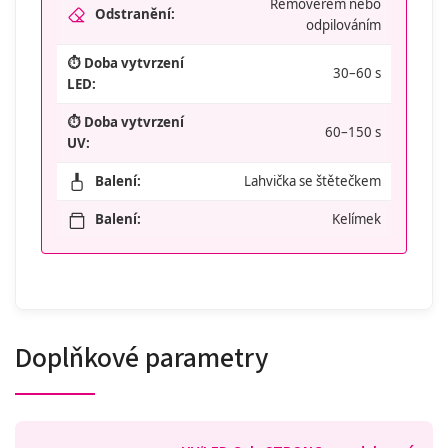
Removerem nebo
Odstranění:
odpilováním
⏱️ Doba vytvrzení
30–60 s
LED:
⏱️ Doba vytvrzení
60–150 s
UV:
Balení:
Lahvička se štětečkem
Balení:
Kelímek
Doplňkové parametry