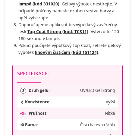
lampě (kód 331020)
. Gelový výpotek nestírejte. V
případě potřeby naneste druhou vrstvu barvy a
opět vytvrzujte.
Doporučujeme aplikovat bezvýpotkový závěrečný
lesk
Top Coat Strong (kód: TCS11)
. Vytvrzujte 120–
180 sekund v lampě.
Pokud použijete výpotkový Top Coat, setřete gelový
výpotek
lihovým čističem (kód 151124)
.
SPECIFIKACE:
Druh gelu:
UV/LED Gel Strong
2
💧 Konzistence:
Vyšší
Pružnost:
Nízká
🎨 Barva:
Čirá i barevná škála