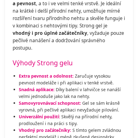
a pevnost
, a to i ve velmi tenké vrstvě. Je ideální
na krátké i delší přírodní nehty, umožňuje mírné
rozšíření tvaru přírodního nehtu a skvěle funguje i
v kombinaci s nehtovými tipy. Strong gel je
vhodný i pro úplné začátečníky
, vyžaduje pouze
pečlivé nanášení a dodržování správného
postupu.
Výhody Strong gelu
Extra pevnost a odolnost:
Zaručuje vysokou
pevnost modeláže i při aplikaci v tenké vrstvě.
Snadná aplikace:
Díky balení v lahvičce se nanáší
velmi jednoduše jako lak na nehty.
Samovyrovnávací schopnost:
Gel se sám krásně
vyrovná, při pečlivé aplikaci nevyžaduje pilování.
Univerzální použití:
Skvělý na přírodní nehty,
prodloužení i na práci s tipy.
Vhodný pro začátečníky:
S tímto gelem zvládnou
perfektní modeláž i méně zkušené designérky.