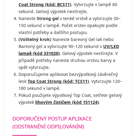
Coat Strong (kód: BCS11)
. Vytvrzujte v lampě 60
sekund. Gelový výpotek nestírejte.
Naneste
Strong gel
v tenké vrstvě a vytvrzujte 30–
150 sekund v lampě. Počet vrstev opakujte podle
vlastní potřeby a dalšího postupu.
(Volitelný krok)
Naneste barevný Gel lak nebo
Barevný gel a vytvrzujte 90–120 sekund v
UV/LED
lampě (kód 331020)
. Gelový výpotek nestírejte. V
případě potřeby naneste druhou vrstvu barvy a
opět vytvrzujte.
Doporučujeme aplikovat bezvýpotkový závěrečný
lesk
Top Coat Strong (kód: TCS11)
. Vytvrzujte 120–
180 sekund v lampě.
Pokud použijete výpotkový Top Coat, setřete gelový
výpotek
lihovým čističem (kód 151124)
.
DOPORUČENÝ POSTUP APLIKACE
(ODSTRANĚNÍ ODPILOVÁNÍM)