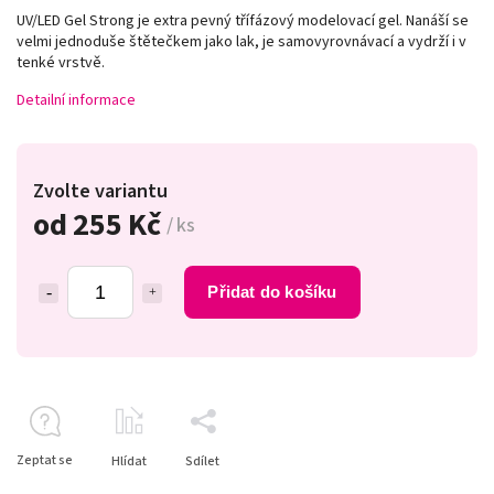
UV/LED Gel Strong je extra pevný třífázový modelovací gel. Nanáší se
velmi jednoduše štětečkem jako lak, je samovyrovnávací a vydrží i v
tenké vrstvě.
Detailní informace
Zvolte variantu
od
255 Kč
/ ks
Přidat do košíku
Zeptat se
Hlídat
Sdílet