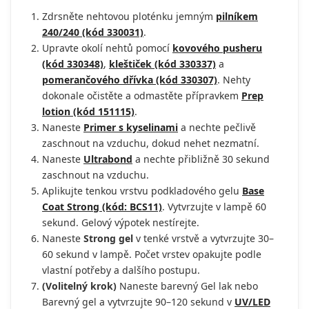
Zdrsněte nehtovou ploténku jemným
pilníkem
240/240 (kód 330031)
.
Upravte okolí nehtů pomocí
kovového pusheru
(kód 330348)
,
kleštiček (kód 330337)
a
pomerančového dřívka (kód 330307)
. Nehty
dokonale očistěte a odmastěte přípravkem
Prep
lotion (kód 151115)
.
Naneste
Primer s kyselinami
a nechte pečlivě
zaschnout na vzduchu, dokud nehet nezmatní.
Naneste
Ultrabond
a nechte přibližně 30 sekund
zaschnout na vzduchu.
Aplikujte tenkou vrstvu podkladového gelu
Base
Coat Strong (kód: BCS11)
. Vytvrzujte v lampě 60
sekund. Gelový výpotek nestírejte.
Naneste
Strong gel
v tenké vrstvě a vytvrzujte 30–
60 sekund v lampě. Počet vrstev opakujte podle
vlastní potřeby a dalšího postupu.
(Volitelný krok)
Naneste barevný Gel lak nebo
Barevný gel a vytvrzujte 90–120 sekund v
UV/LED