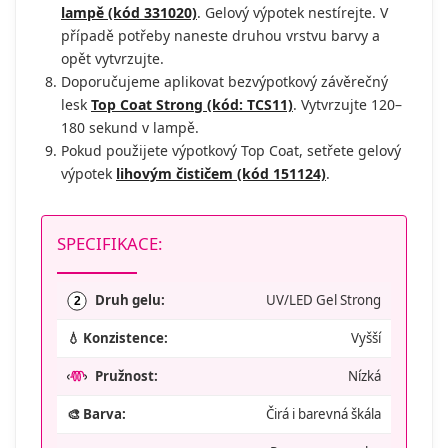
lampě (kód 331020)
. Gelový výpotek nestírejte. V
případě potřeby naneste druhou vrstvu barvy a
opět vytvrzujte.
Doporučujeme aplikovat bezvýpotkový závěrečný
lesk
Top Coat Strong (kód: TCS11)
. Vytvrzujte 120–
180 sekund v lampě.
Pokud použijete výpotkový Top Coat, setřete gelový
výpotek
lihovým čističem (kód 151124)
.
SPECIFIKACE:
Druh gelu:
UV/LED Gel Strong
2
💧 Konzistence:
Vyšší
Pružnost:
Nízká
🎨 Barva:
Čirá i barevná škála