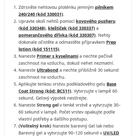
Zdrsněte nehtovou ploténku jemným
pilníkem
240/240 (kód 330031)
.
Upravte okolí nehtů pomocí
kovového pusheru
(kód 330348)
,
kleštiček (kód 330337)
a
pomerančového dřívka (kód 330307)
. Nehty
dokonale očistěte a odmastěte přípravkem
Prep
lotion (kód 151115)
.
Naneste
Primer s kyselinami
a nechte pečlivě
zaschnout na vzduchu, dokud nehet nezmatní.
Naneste
Ultrabond
a nechte přibližně 30 sekund
zaschnout na vzduchu.
Aplikujte tenkou vrstvu podkladového gelu
Base
Coat Strong (kód: BCS11)
. Vytvrzujte v lampě 60
sekund. Gelový výpotek nestírejte.
Naneste
Strong gel
v tenké vrstvě a vytvrzujte 30–
60 sekund v lampě. Počet vrstev opakujte podle
vlastní potřeby a dalšího postupu.
(Volitelný krok)
Naneste barevný Gel lak nebo
Barevný gel a vytvrzujte 90–120 sekund v
UV/LED