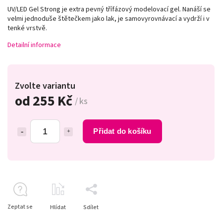
UV/LED Gel Strong je extra pevný třífázový modelovací gel. Nanáší se
velmi jednoduše štětečkem jako lak, je samovyrovnávací a vydrží i v
tenké vrstvě.
Detailní informace
Zvolte variantu
od
255 Kč
/ ks
Přidat do košíku
Zeptat se
Hlídat
Sdílet