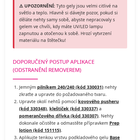
⚠️ UPOZORNĚNÍ:
Tyto gely jsou velmi citlivé na
světlo a teplo. Hlavně si dávejte pozor, pokud si
děláte nehty samy sobě, abyste nepracovaly s
gelem ve chvíli, kdy máte UV/LED lampu
zapnutou a otočenou k sobě. Hrozí vytvrzení
materiálu na štětečku!
DOPORUČENÝ POSTUP APLIKACE
(ODSTRANĚNÍ REMOVEREM)
Jemným
pilníkem 240/240 (kód 330031)
nehty
zkraťte a upravte do požadovaného tvaru.
Upravte okolí nehtů pomocí
kovového pusheru
(kód 330348)
,
kleštiček (kód 330337)
a
pomerančového dřívka (kód 330307)
. Nehty
dokonale očistěte a odmastěte přípravkem
Prep
lotion (kód 151115)
.
Aplikujte tenkou vrstvu podkladového gelu
Base