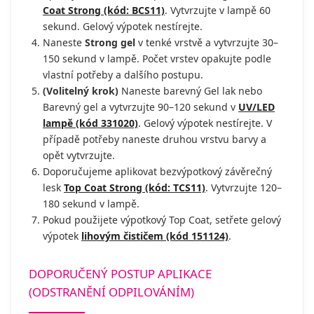
Coat Strong (kód: BCS11)
. Vytvrzujte v lampě 60
sekund. Gelový výpotek nestírejte.
Naneste
Strong gel
v tenké vrstvě a vytvrzujte 30–
150 sekund v lampě. Počet vrstev opakujte podle
vlastní potřeby a dalšího postupu.
(Volitelný krok)
Naneste barevný Gel lak nebo
Barevný gel a vytvrzujte 90–120 sekund v
UV/LED
lampě (kód 331020)
. Gelový výpotek nestírejte. V
případě potřeby naneste druhou vrstvu barvy a
opět vytvrzujte.
Doporučujeme aplikovat bezvýpotkový závěrečný
lesk
Top Coat Strong (kód: TCS11)
. Vytvrzujte 120–
180 sekund v lampě.
Pokud použijete výpotkový Top Coat, setřete gelový
výpotek
lihovým čističem (kód 151124)
.
DOPORUČENÝ POSTUP APLIKACE
(ODSTRANĚNÍ ODPILOVÁNÍM)