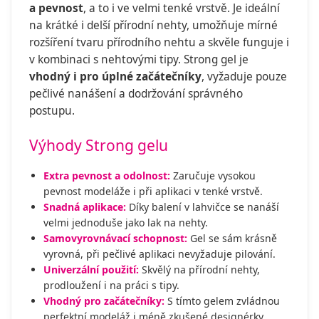
a pevnost
, a to i ve velmi tenké vrstvě. Je ideální
na krátké i delší přírodní nehty, umožňuje mírné
rozšíření tvaru přírodního nehtu a skvěle funguje i
v kombinaci s nehtovými tipy. Strong gel je
vhodný i pro úplné začátečníky
, vyžaduje pouze
pečlivé nanášení a dodržování správného
postupu.
Výhody Strong gelu
Extra pevnost a odolnost:
Zaručuje vysokou
pevnost modeláže i při aplikaci v tenké vrstvě.
Snadná aplikace:
Díky balení v lahvičce se nanáší
velmi jednoduše jako lak na nehty.
Samovyrovnávací schopnost:
Gel se sám krásně
vyrovná, při pečlivé aplikaci nevyžaduje pilování.
Univerzální použití:
Skvělý na přírodní nehty,
prodloužení i na práci s tipy.
Vhodný pro začátečníky:
S tímto gelem zvládnou
perfektní modeláž i méně zkušené designérky.