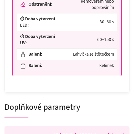
Removerem nebo
Odstranění:
odpilováním
⏱️ Doba vytvrzení
30–60 s
LED:
⏱️ Doba vytvrzení
60–150 s
UV:
Balení:
Lahvička se štětečkem
Balení:
Kelímek
Doplňkové parametry