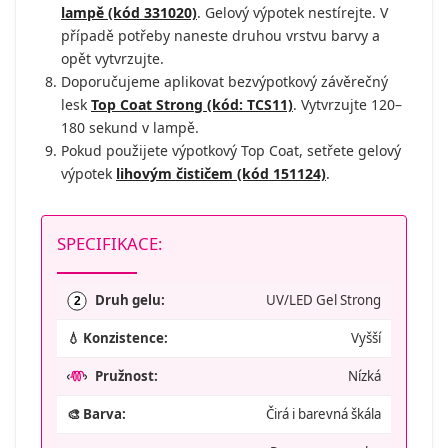
lampě (kód 331020)
. Gelový výpotek nestírejte. V
případě potřeby naneste druhou vrstvu barvy a
opět vytvrzujte.
Doporučujeme aplikovat bezvýpotkový závěrečný
lesk
Top Coat Strong (kód: TCS11)
. Vytvrzujte 120–
180 sekund v lampě.
Pokud použijete výpotkový Top Coat, setřete gelový
výpotek
lihovým čističem (kód 151124)
.
SPECIFIKACE:
Druh gelu:
UV/LED Gel Strong
2
💧 Konzistence:
Vyšší
Pružnost:
Nízká
🎨 Barva:
Čirá i barevná škála