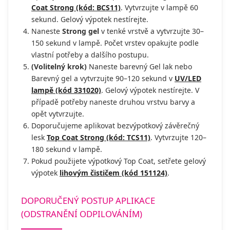
Coat Strong (kód: BCS11)
. Vytvrzujte v lampě 60
sekund. Gelový výpotek nestírejte.
Naneste
Strong gel
v tenké vrstvě a vytvrzujte 30–
150 sekund v lampě. Počet vrstev opakujte podle
vlastní potřeby a dalšího postupu.
(Volitelný krok)
Naneste barevný Gel lak nebo
Barevný gel a vytvrzujte 90–120 sekund v
UV/LED
lampě (kód 331020)
. Gelový výpotek nestírejte. V
případě potřeby naneste druhou vrstvu barvy a
opět vytvrzujte.
Doporučujeme aplikovat bezvýpotkový závěrečný
lesk
Top Coat Strong (kód: TCS11)
. Vytvrzujte 120–
180 sekund v lampě.
Pokud použijete výpotkový Top Coat, setřete gelový
výpotek
lihovým čističem (kód 151124)
.
DOPORUČENÝ POSTUP APLIKACE
(ODSTRANĚNÍ ODPILOVÁNÍM)