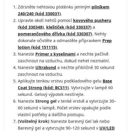
Zdrsněte nehtovou ploténku jemným
pilníkem
240/240 (kód 330031)
.
Upravte okolí nehtů pomocí
kovového pusheru
(kód 330348)
,
kleštiček (kód 330337)
a
pomerančového dřívka (kód 330307)
. Nehty
dokonale očistěte a odmastěte přípravkem
Prep
lotion (kód 151115)
.
Naneste
Primer s kyselinami
a nechte pečlivě
zaschnout na vzduchu, dokud nehet nezmatní.
Naneste
Ultrabond
a nechte přibližně 30 sekund
zaschnout na vzduchu.
Aplikujte tenkou vrstvu podkladového gelu
Base
Coat Strong (kód: BCS11)
. Vytvrzujte v lampě 60
sekund. Gelový výpotek nestírejte.
Naneste
Strong gel
v tenké vrstvě a vytvrzujte 30–
60 sekund v lampě. Počet vrstev opakujte podle
vlastní potřeby a dalšího postupu.
(Volitelný krok)
Naneste barevný Gel lak nebo
Barevný gel a vytvrzujte 90–120 sekund v
UV/LED