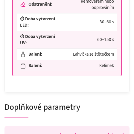
Removerem nebo
Odstranění:
odpilováním
⏱️ Doba vytvrzení
30–60 s
LED:
⏱️ Doba vytvrzení
60–150 s
UV:
Balení:
Lahvička se štětečkem
Balení:
Kelímek
Doplňkové parametry