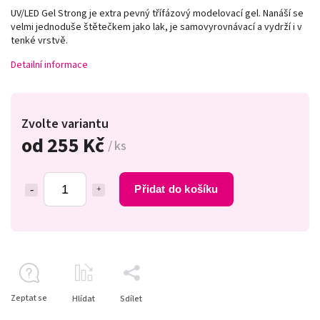
UV/LED Gel Strong je extra pevný třífázový modelovací gel. Nanáší se
velmi jednoduše štětečkem jako lak, je samovyrovnávací a vydrží i v
tenké vrstvě.
Detailní informace
Zvolte variantu
od
255 Kč
/ ks
Přidat do košíku
Zeptat se
Hlídat
Sdílet