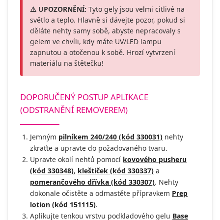
⚠️ UPOZORNĚNÍ:
Tyto gely jsou velmi citlivé na
světlo a teplo. Hlavně si dávejte pozor, pokud si
děláte nehty samy sobě, abyste nepracovaly s
gelem ve chvíli, kdy máte UV/LED lampu
zapnutou a otočenou k sobě. Hrozí vytvrzení
materiálu na štětečku!
DOPORUČENÝ POSTUP APLIKACE
(ODSTRANĚNÍ REMOVEREM)
Jemným
pilníkem 240/240 (kód 330031)
nehty
zkraťte a upravte do požadovaného tvaru.
Upravte okolí nehtů pomocí
kovového pusheru
(kód 330348)
,
kleštiček (kód 330337)
a
pomerančového dřívka (kód 330307)
. Nehty
dokonale očistěte a odmastěte přípravkem
Prep
lotion (kód 151115)
.
Aplikujte tenkou vrstvu podkladového gelu
Base