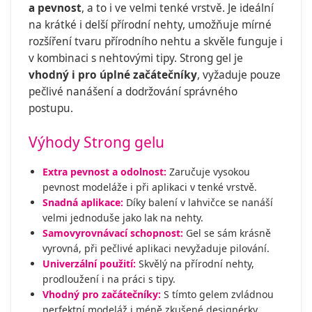
a pevnost
, a to i ve velmi tenké vrstvě. Je ideální
na krátké i delší přírodní nehty, umožňuje mírné
rozšíření tvaru přírodního nehtu a skvěle funguje i
v kombinaci s nehtovými tipy. Strong gel je
vhodný i pro úplné začátečníky
, vyžaduje pouze
pečlivé nanášení a dodržování správného
postupu.
Výhody Strong gelu
Extra pevnost a odolnost:
Zaručuje vysokou
pevnost modeláže i při aplikaci v tenké vrstvě.
Snadná aplikace:
Díky balení v lahvičce se nanáší
velmi jednoduše jako lak na nehty.
Samovyrovnávací schopnost:
Gel se sám krásně
vyrovná, při pečlivé aplikaci nevyžaduje pilování.
Univerzální použití:
Skvělý na přírodní nehty,
prodloužení i na práci s tipy.
Vhodný pro začátečníky:
S tímto gelem zvládnou
perfektní modeláž i méně zkušené designérky.