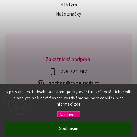
Náš tým
Naše značky
Zákaznická podpora:
775 724 707
obchod@expa-nails.cz
K personalizaci obsahu a reklam, poskytování funkcí sociálních médií
a analýze naší návštěvnosti využíváme soubory cookies. Více
informací
zde
.
Copyright 2026
Expanails.cz
. Všechna práva vyhrazena.
Nastavení
Upravit nastavení cookies
Vytvořil
Shoptet
| Design
Shoptak.cz
Souhlasím