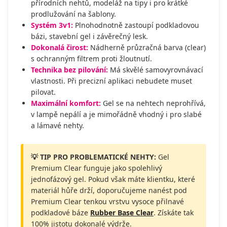
přírodních nehtů, modeláž na tipy i pro krátké
prodlužování na šablony.
Systém 3v1:
Plnohodnotně zastoupí podkladovou
bázi, stavební gel i závěrečný lesk.
Dokonalá čirost:
Nádherně průzračná barva (clear)
s ochranným filtrem proti žloutnutí.
Technika bez pilování:
Má skvělé samovyrovnávací
vlastnosti. Při precizní aplikaci nebudete muset
pilovat.
Maximální komfort:
Gel se na nehtech neprohřívá,
v lampě nepálí a je mimořádně vhodný i pro slabé
a lámavé nehty.
💡 TIP PRO PROBLEMATICKÉ NEHTY:
Gel
Premium Clear funguje jako spolehlivý
jednofázový gel. Pokud však máte klientku, které
materiál hůře drží, doporučujeme nanést pod
Premium Clear tenkou vrstvu vysoce přilnavé
podkladové báze
Rubber Base Clear
. Získáte tak
100% jistotu dokonalé výdrže.