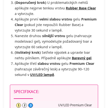
(Doporučený krok)
U problematických nehtů
aplikujte nejprve tenkou vrstvu
Rubber Base Clear
a vytvrzujte.
Aplikujte první
velmi slabou vrstvu
gelu
Premium
Clear
(pokud jste nepoužili Rubber Base) a
vytvrzujte 30 sekund v lampě.
Naneste druhou
silnější vrstvu
gelu (nahrazuje
modelovací gel), vymodelujte požadovaný tvar a
vytvrzujte 60 sekund v lampě.
(Volitelný krok)
Setřete výpotek a upravte tvar
nehtu pilníkem. Případně aplikujte
Barevný gel
.
Aplikujte třetí
slabou vrstvu
gelu
Premium Clear
(nahrazuje závěrečný lesk) a vytvrzujte 90–120
sekund v
UV/LED lampě
.
SPECIFIKACE:
UV/LED Premium Clear
1
2
3