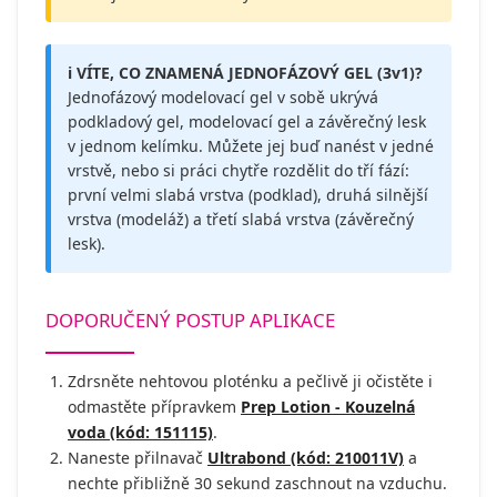
ℹ️ VÍTE, CO ZNAMENÁ JEDNOFÁZOVÝ GEL (3v1)?
Jednofázový modelovací gel v sobě ukrývá
podkladový gel, modelovací gel a závěrečný lesk
v jednom kelímku. Můžete jej buď nanést v jedné
vrstvě, nebo si práci chytře rozdělit do tří fází:
první velmi slabá vrstva (podklad), druhá silnější
vrstva (modeláž) a třetí slabá vrstva (závěrečný
lesk).
DOPORUČENÝ POSTUP APLIKACE
Zdrsněte nehtovou ploténku a pečlivě ji očistěte i
odmastěte přípravkem
Prep Lotion - Kouzelná
voda (kód: 151115)
.
Naneste přilnavač
Ultrabond (kód: 210011V)
a
nechte přibližně 30 sekund zaschnout na vzduchu.