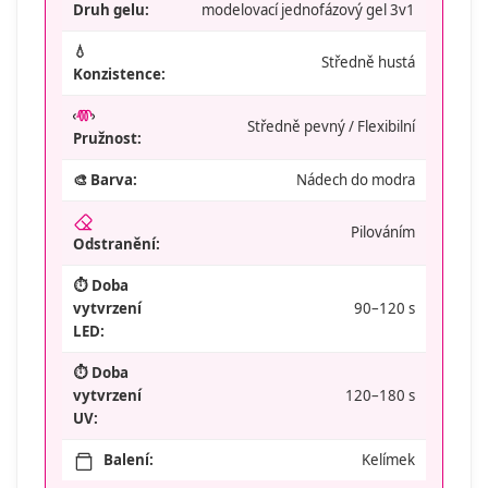
modelovací jednofázový gel 3v1
Druh gelu:
💧
Středně hustá
Konzistence:
Středně pevný / Flexibilní
Pružnost:
🎨 Barva:
Nádech do modra
Pilováním
Odstranění:
⏱️ Doba
vytvrzení
90–120 s
LED:
⏱️ Doba
vytvrzení
120–180 s
UV:
Balení:
Kelímek