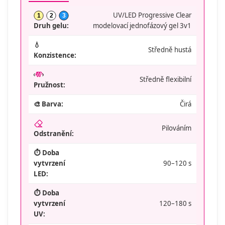
UV/LED Progressive Clear
1
2
3
modelovací jednofázový gel 3v1
Druh gelu:
💧
Středně hustá
Konzistence:
Středně flexibilní
Pružnost:
🎨 Barva:
Čirá
Pilováním
Odstranění:
⏱️ Doba
vytvrzení
90–120 s
LED:
⏱️ Doba
vytvrzení
120–180 s
UV: