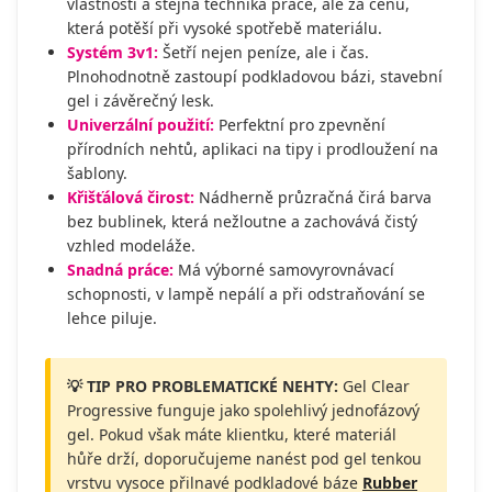
vlastnosti a stejná technika práce, ale za cenu,
která potěší při vysoké spotřebě materiálu.
Systém 3v1:
Šetří nejen peníze, ale i čas.
Plnohodnotně zastoupí podkladovou bázi, stavební
gel i závěrečný lesk.
Univerzální použití:
Perfektní pro zpevnění
přírodních nehtů, aplikaci na tipy i prodloužení na
šablony.
Křišťálová čirost:
Nádherně průzračná čirá barva
bez bublinek, která nežloutne a zachovává čistý
vzhled modeláže.
Snadná práce:
Má výborné samovyrovnávací
schopnosti, v lampě nepálí a při odstraňování se
lehce piluje.
💡 TIP PRO PROBLEMATICKÉ NEHTY:
Gel Clear
Progressive funguje jako spolehlivý jednofázový
gel. Pokud však máte klientku, které materiál
hůře drží, doporučujeme nanést pod gel tenkou
vrstvu vysoce přilnavé podkladové báze
Rubber