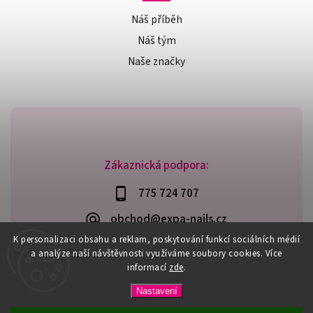
Náš příběh
Náš tým
Naše značky
Zákaznická podpora:
775 724 707
obchod@expa-nails.cz
K personalizaci obsahu a reklam, poskytování funkcí sociálních médií
a analýze naší návštěvnosti využíváme soubory cookies. Více
informací
zde
.
Copyright 2026
Expanails.cz
. Všechna práva vyhrazena.
Nastavení
Upravit nastavení cookies