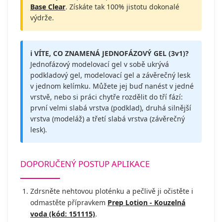
Base Clear
. Získáte tak 100% jistotu dokonalé
výdrže.
ℹ️ VÍTE, CO ZNAMENÁ JEDNOFÁZOVÝ GEL (3v1)?
Jednofázový modelovací gel v sobě ukrývá
podkladový gel, modelovací gel a závěrečný lesk
v jednom kelímku. Můžete jej buď nanést v jedné
vrstvě, nebo si práci chytře rozdělit do tří fází:
první velmi slabá vrstva (podklad), druhá silnější
vrstva (modeláž) a třetí slabá vrstva (závěrečný
lesk).
DOPORUČENÝ POSTUP APLIKACE
Zdrsněte nehtovou ploténku a pečlivě ji očistěte i
odmastěte přípravkem
Prep Lotion - Kouzelná
voda (kód: 151115)
.