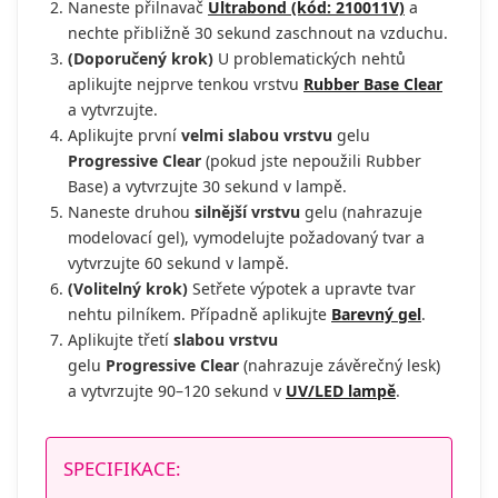
Naneste přilnavač
Ultrabond (kód: 210011V)
a
nechte přibližně 30 sekund zaschnout na vzduchu.
(Doporučený krok)
U problematických nehtů
aplikujte nejprve tenkou vrstvu
Rubber Base Clear
a vytvrzujte.
Aplikujte první
velmi slabou vrstvu
gelu
Progressive
Clear
(pokud jste nepoužili Rubber
Base) a vytvrzujte 30 sekund v lampě.
Naneste druhou
silnější vrstvu
gelu (nahrazuje
modelovací gel), vymodelujte požadovaný tvar a
vytvrzujte 60 sekund v lampě.
(Volitelný krok)
Setřete výpotek a upravte tvar
nehtu pilníkem. Případně aplikujte
Barevný gel
.
Aplikujte třetí
slabou vrstvu
gelu
Progressive
Clear
(nahrazuje závěrečný lesk)
a vytvrzujte 90–120 sekund v
UV/LED lampě
.
SPECIFIKACE: