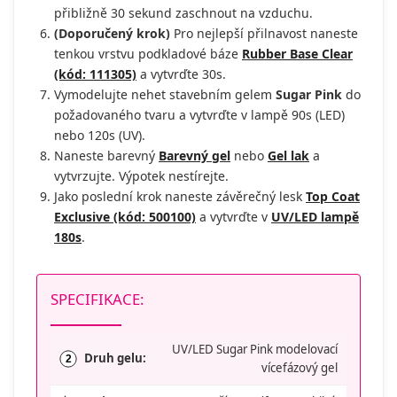
přibližně 30 sekund zaschnout na vzduchu.
(Doporučený krok)
Pro nejlepší přilnavost naneste
tenkou vrstvu podkladové báze
Rubber Base Clear
(kód: 111305)
a vytvrďte 30s.
Vymodelujte nehet stavebním gelem
Sugar Pink
do
požadovaného tvaru a vytvrďte v lampě 90s (LED)
nebo 120s (UV).
Naneste barevný
Barevný gel
nebo
Gel lak
a
vytvrzujte. Výpotek nestírejte.
Jako poslední krok naneste závěrečný lesk
Top Coat
Exclusive (kód: 500100)
a vytvrďte v
UV/LED lampě
180s
.
SPECIFIKACE:
UV/LED Sugar Pink modelovací
Druh gelu:
2
vícefázový gel