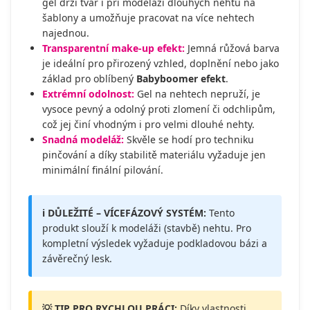
gel drží tvar i při modeláži dlouhých nehtů na
šablony a umožňuje pracovat na více nehtech
najednou.
Transparentní make-up efekt:
Jemná růžová barva
je ideální pro přirozený vzhled, doplnění nebo jako
základ pro oblíbený
Babyboomer efekt
.
Extrémní odolnost:
Gel na nehtech nepruží, je
vysoce pevný a odolný proti zlomení či odchlipům,
což jej činí vhodným i pro velmi dlouhé nehty.
Snadná modeláž:
Skvěle se hodí pro techniku
pinčování a díky stabilitě materiálu vyžaduje jen
minimální finální pilování.
ℹ️ DŮLEŽITÉ – VÍCEFÁZOVÝ SYSTÉM:
Tento
produkt slouží k modeláži (stavbě) nehtu. Pro
kompletní výsledek vyžaduje podkladovou bázi a
závěrečný lesk.
💡 TIP PRO RYCHLOU PRÁCI:
Díky vlastnosti