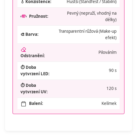
💧 Konzistence:
Hustší (Standfest / Stabilní)
Pevný (nepruží, vhodný na
Pružnost:
délky)
Transparentní růžová (Make-up
🎨 Barva:
efekt)
Pilováním
Odstranění:
⏱️ Doba
90 s
vytvrzení LED:
⏱️ Doba
120 s
vytvrzení UV:
Balení:
Kelímek