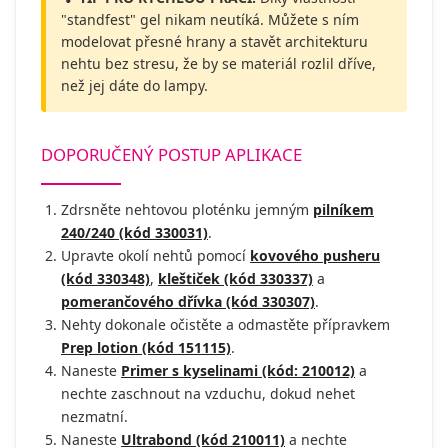
"standfest" gel nikam neutíká. Můžete s ním
modelovat přesné hrany a stavět architekturu
nehtu bez stresu, že by se materiál rozlil dříve,
než jej dáte do lampy.
DOPORUČENÝ POSTUP APLIKACE
Zdrsněte nehtovou ploténku jemným
pilníkem
240/240 (kód 330031)
.
Upravte okolí nehtů pomocí
kovového pusheru
(kód 330348)
,
kleštiček (kód 330337)
a
pomerančového dřívka (kód 330307)
.
Nehty dokonale očistěte a odmastěte přípravkem
Prep lotion (kód 151115)
.
Naneste
Primer s kyselinami (kód: 210012)
a
nechte zaschnout na vzduchu, dokud nehet
nezmatní.
Naneste
Ultrabond (kód 210011)
a nechte