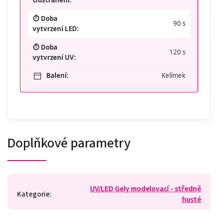
⏱️ Doba
90 s
vytvrzení LED:
⏱️ Doba
120 s
vytvrzení UV:
Balení:
Kelímek
Doplňkové parametry
UV/LED Gely modelovací - středně
Kategorie
:
husté