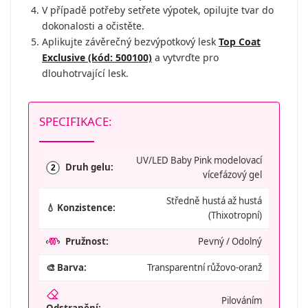
V případě potřeby setřete výpotek, opilujte tvar do
dokonalosti a očistěte.
Aplikujte závěrečný bezvýpotkový lesk
Top Coat
Exclusive (kód: 500100)
a vytvrďte pro
dlouhotrvající lesk.
SPECIFIKACE:
UV/LED Baby Pink modelovací
Druh gelu:
2
vícefázový gel
Středně hustá až hustá
💧 Konzistence:
(Thixotropní)
Pružnost:
Pevný / Odolný
🎨 Barva:
Transparentní růžovo-oranž
Pilováním
Odstranění: