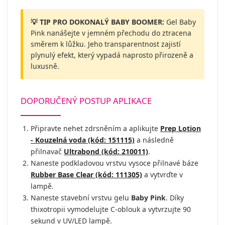
💡 TIP PRO DOKONALÝ BABY BOOMER:
Gel Baby
Pink nanášejte v jemném přechodu do ztracena
směrem k lůžku. Jeho transparentnost zajistí
plynulý efekt, který vypadá naprosto přirozeně a
luxusně.
DOPORUČENÝ POSTUP APLIKACE
Připravte nehet zdrsněním a aplikujte
Prep Lotion
- Kouzelná voda (kód: 151115)
a následně
přilnavač
Ultrabond (kód: 210011)
.
Naneste podkladovou vrstvu vysoce přilnavé báze
Rubber Base Clear (kód: 111305)
a vytvrďte v
lampě.
Naneste stavební vrstvu gelu
Baby Pink
. Díky
thixotropii vymodelujte C-oblouk a vytvrzujte 90
sekund v UV/LED lampě.