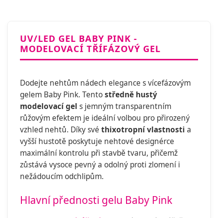
UV/LED GEL BABY PINK -
MODELOVACÍ TŘÍFÁZOVÝ GEL
Dodejte nehtům nádech elegance s vícefázovým
gelem Baby Pink. Tento
středně hustý
modelovací gel
s jemným transparentním
růžovým efektem je ideální volbou pro přirozený
vzhled nehtů. Díky své
thixotropní vlastnosti
a
vyšší hustotě poskytuje nehtové designérce
maximální kontrolu při stavbě tvaru, přičemž
zůstává vysoce pevný a odolný proti zlomení i
nežádoucím odchlipům.
Hlavní přednosti gelu Baby Pink