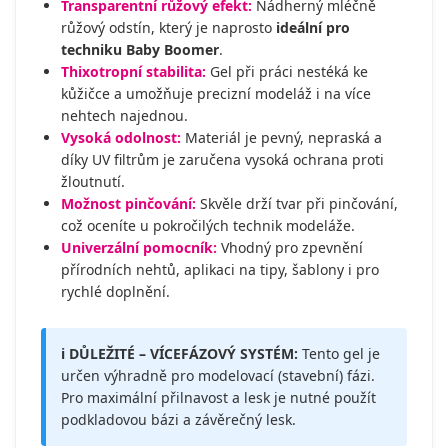
Transparentní růžový efekt:
Nádherný mléčně
růžový odstín, který je naprosto
ideální pro
techniku Baby Boomer
.
Thixotropní stabilita:
Gel při práci nestéká ke
kůžičce a umožňuje precizní modeláž i na více
nehtech najednou.
Vysoká odolnost:
Materiál je pevný, nepraská a
díky UV filtrům je zaručena vysoká ochrana proti
žloutnutí.
Možnost pinčování:
Skvěle drží tvar při pinčování,
což oceníte u pokročilých technik modeláže.
Univerzální pomocník:
Vhodný pro zpevnění
přírodních nehtů, aplikaci na tipy, šablony i pro
rychlé doplnění.
ℹ️ DŮLEŽITÉ – VÍCEFÁZOVÝ SYSTÉM:
Tento gel je
určen výhradně pro modelovací (stavební) fázi.
Pro maximální přilnavost a lesk je nutné použít
podkladovou bázi a závěrečný lesk.