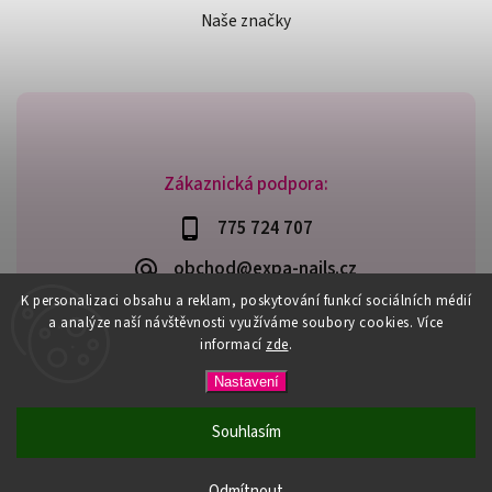
Naše značky
Zákaznická podpora:
775 724 707
obchod@expa-nails.cz
K personalizaci obsahu a reklam, poskytování funkcí sociálních médií
a analýze naší návštěvnosti využíváme soubory cookies. Více
informací
zde
.
Copyright 2026
Expanails.cz
. Všechna práva vyhrazena.
Nastavení
Upravit nastavení cookies
Vytvořil
Shoptet
| Design
Shoptak.cz
Souhlasím
PŘI NÁKUPU NAD 600,- MÁTE DOPRAVU ZDARMA / DÁREK K
NÁKUPU! VYBERTE SI HO PŘI OBJEDNÁVCE NAD 1500,- NEBO
Odmítnout