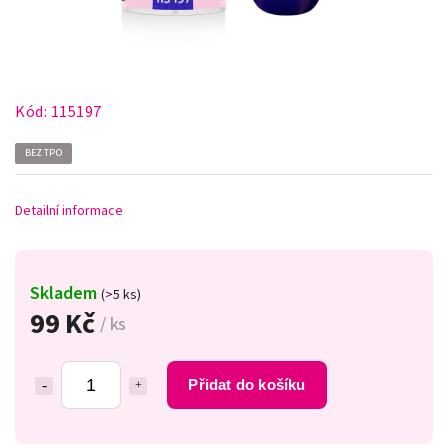
Kód:
115197
BEZ TPO
Detailní informace
Skladem
(>5 ks)
99 Kč
/ ks
Přidat do košíku