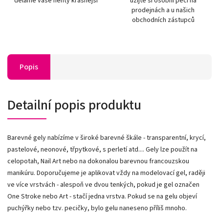
děláme vaše nehty krásnější
užijte si osobní péči na
prodejnách a u našich
obchodních zástupců
Popis
Detailní popis produktu
Barevné gely nabízíme v široké barevné škále - transparentní, krycí,
pastelové, neonové, třpytkové, s perletí atd.... Gely lze použít na
celopotah, Nail Art nebo na dokonalou barevnou francouzskou
manikúru. Doporučujeme je aplikovat vždy na modelovací gel, raději
ve více vrstvách - alespoň ve dvou tenkých, pokud je gel označen
One Stroke nebo Art - stačí jedna vrstva. Pokud se na gelu objeví
puchýřky nebo tzv. pecičky, bylo gelu naneseno příliš mnoho.