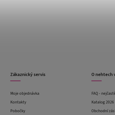
Zákaznický servis
O nehtech 
Moje objednávka
FAQ - nejčast
Kontakty
Katalog 2026
Pobočky
Obchodní zás