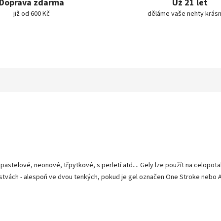
Doprava zdarma
Už 21 let
již od 600 Kč
děláme vaše nehty krásn
 pastelové, neonové, třpytkové, s perletí atd.... Gely lze použít na celopo
stvách - alespoň ve dvou tenkých, pokud je gel označen One Stroke nebo Art