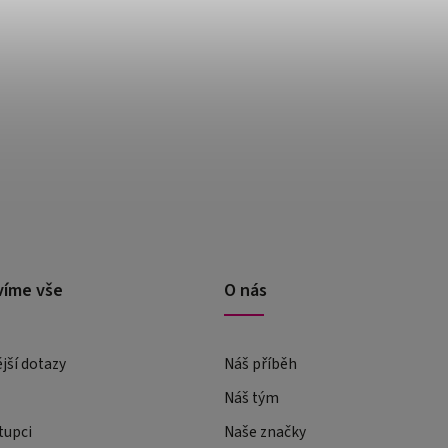
víme vše
O nás
ější dotazy
Náš příběh
Náš tým
tupci
Naše značky