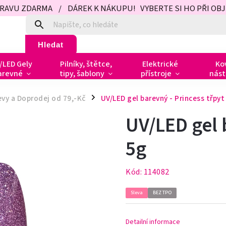
PRAVU ZDARMA / DÁREK K NÁKUPU! VYBERTE SI HO PŘI OBJED
Hledat
/LED Gely
Pilníky, štětce,
Elektrické
Ko
arevné
tipy, šablony
přístroje
nást
evy a Doprodej od 79,-Kč
UV/LED gel barevný - Princess třpyt
/
UV/LED gel 
5g
Kód:
114082
Sleva
BEZ TPO
Detailní informace