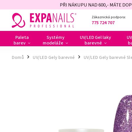
PŘI NÁKUPU NAD 600,- MÁTE DO
Zákaznická podpora:
775 724 707
Paleta
Systémy
UV/LED Gel laky
UV
barev
modeláže
barevné
b
Domů
UV/LED Gely barevné
UV/LED Gely barevné Sl
/
/