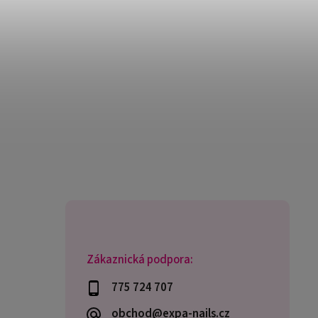
Zákaznická podpora:
775 724 707
obchod@expa-nails.cz