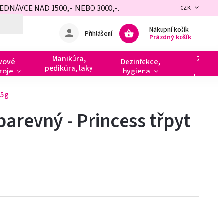
NÁVCE NAD 1500,- NEBO 3000,-.
CZK
Nákupní košík
Přihlášení
Prázdný košík
Manikúra,
Zdobe
vové
Dezinfekce,
pedikúra, laky
razít
roje
hygiena
kamín
 5g
barevný - Princess třpyt