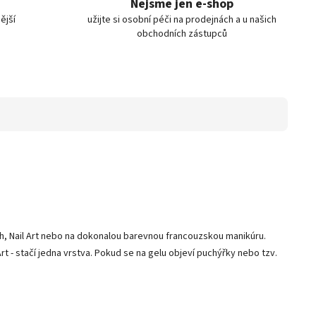
Nejsme jen e-shop
ější
užijte si osobní péči na prodejnách a u našich
obchodních zástupců
tah, Nail Art nebo na dokonalou barevnou francouzskou manikúru.
 - stačí jedna vrstva. Pokud se na gelu objeví puchýřky nebo tzv.