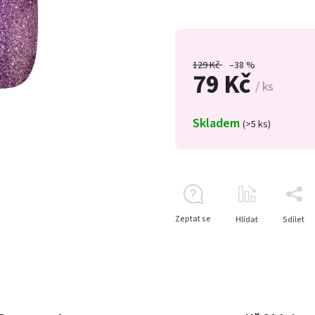
129 Kč
–38 %
79 Kč
/ ks
Skladem
(>5 ks)
Zeptat se
Hlídat
Sdílet