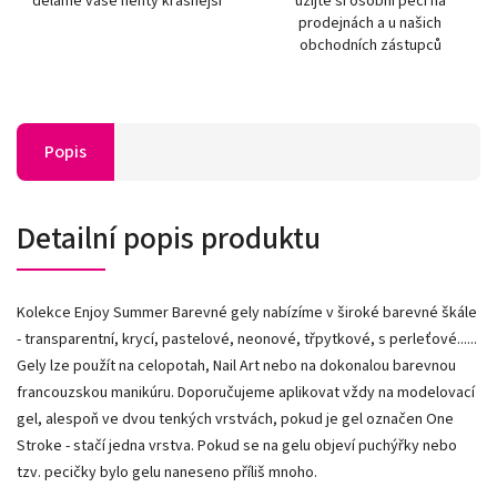
děláme vaše nehty krásnější
užijte si osobní péči na
prodejnách a u našich
obchodních zástupců
Popis
Detailní popis produktu
Kolekce Enjoy Summer Barevné gely nabízíme v široké barevné škále
- transparentní, krycí, pastelové, neonové, třpytkové, s perleťové......
Gely lze použít na celopotah, Nail Art nebo na dokonalou barevnou
francouzskou manikúru. Doporučujeme aplikovat vždy na modelovací
gel, alespoň ve dvou tenkých vrstvách, pokud je gel označen One
Stroke - stačí jedna vrstva. Pokud se na gelu objeví puchýřky nebo
tzv. pecičky bylo gelu naneseno příliš mnoho.