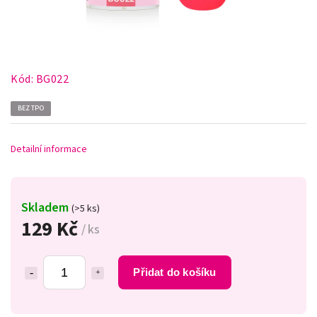
Kód:
BG022
BEZ TPO
Detailní informace
Skladem
(>5 ks)
129 Kč
/ ks
Přidat do košíku