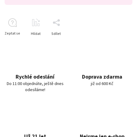
Zeptat se
Hlídat
Sdílet
Rychlé odeslání
Doprava zdarma
Do 11:00 objednáte, ještě dnes
již od 600 Kč
odesíláme!
Už 21 let
Nejsme jen e-shop