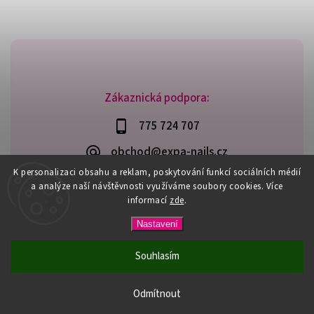
Zákaznická podpora:
775 724 707
obchod@expa-nails.cz
K personalizaci obsahu a reklam, poskytování funkcí sociálních médií
a analýze naší návštěvnosti využíváme soubory cookies. Více
informací
zde
.
Copyright 2026
Expanails.cz
. Všechna práva vyhrazena.
Nastavení
Upravit nastavení cookies
Vytvořil
Shoptet
| Design
Shoptak.cz
Souhlasím
PŘI NÁKUPU NAD 600,- MÁTE DOPRAVU ZDARMA / DÁREK K
NÁKUPU! VYBERTE SI HO PŘI OBJEDNÁVCE NAD 1500,- NEBO
Odmítnout
3000,-.