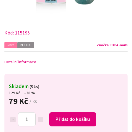
Kód:
115195
Značka:
EXPA-nails
Sleva
BEZ TPO
Detailní informace
Skladem
(5 ks)
129 Kč
–38 %
79 Kč
/ ks
Přidat do košíku