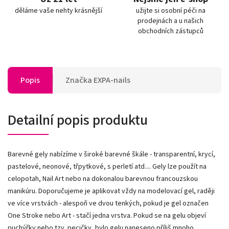
děláme vaše nehty krásnější
užijte si osobní péči na
prodejnách a u našich
obchodních zástupců
Popis
Značka
EXPA-nails
Detailní popis produktu
Barevné gely nabízíme v široké barevné škále - transparentní, krycí,
pastelové, neonové, třpytkové, s perletí atd.... Gely lze použít na
celopotah, Nail Art nebo na dokonalou barevnou francouzskou
manikúru. Doporučujeme je aplikovat vždy na modelovací gel, raději
ve více vrstvách - alespoň ve dvou tenkých, pokud je gel označen
One Stroke nebo Art - stačí jedna vrstva. Pokud se na gelu objeví
puchýřky nebo tzv. pecičky, bylo gelu naneseno příliš mnoho.