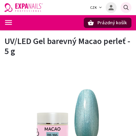
CZK
Prázdný košík
Hledat
UV/LED Gel barevný Macao perleť -
5 g