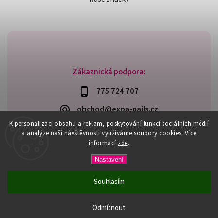
Zákaznická podpora:
775 724 707
obchod@expa-nails.cz
K personalizaci obsahu a reklam, poskytování funkcí sociálních médií
a analýze naší návštěvnosti využíváme soubory cookies. Více
informací
zde
.
Copyright 2026
Expanails.cz
. Všechna práva vyhrazena.
Nastavení
Upravit nastavení cookies
Vytvořil
Shoptet
| Design
Shoptak.cz
Souhlasím
PŘI NÁKUPU NAD 600,- MÁTE DOPRAVU ZDARMA / DÁREK K
NÁKUPU! VYBERTE SI HO PŘI OBJEDNÁVCE NAD 1500,- NEBO
Odmítnout
3000,-.