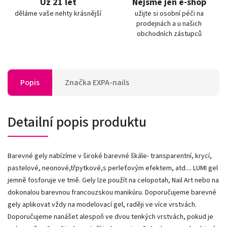
Už 21 let
Nejsme jen e-shop
děláme vaše nehty krásnější
užijte si osobní péči na
prodejnách a u našich
obchodních zástupců
Popis
Značka
EXPA-nails
Detailní popis produktu
Barevné gely nabízíme v široké barevné škále- transparentní, krycí,
pastelové, neonové,třpytkové,s perleťovým efektem, atd.... LUMI gel
jemně fosforuje ve tmě. Gely lze použít na celopotah, Nail Art nebo na
dokonalou barevnou francouzskou manikúru. Doporučujeme barevné
gely aplikovat vždy na modelovací gel, raději ve více vrstvách.
Doporučujeme nanášet alespoň ve dvou tenkých vrstvách, pokud je