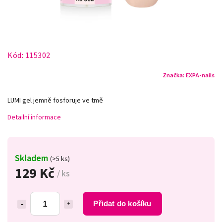
Kód:
115302
Značka:
EXPA-nails
LUMI gel jemně fosforuje ve tmě
Detailní informace
Skladem
(>5 ks)
129 Kč
/ ks
Přidat do košíku