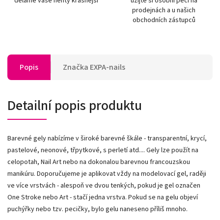
děláme vaše nehty krásnější
užijte si osobní péči na
prodejnách a u našich
obchodních zástupců
Popis
Značka
EXPA-nails
Detailní popis produktu
Barevné gely nabízíme v široké barevné škále - transparentní, krycí,
pastelové, neonové, třpytkové, s perletí atd.... Gely lze použít na
celopotah, Nail Art nebo na dokonalou barevnou francouzskou
manikúru. Doporučujeme je aplikovat vždy na modelovací gel, raději
ve více vrstvách - alespoň ve dvou tenkých, pokud je gel označen
One Stroke nebo Art - stačí jedna vrstva. Pokud se na gelu objeví
puchýřky nebo tzv. pecičky, bylo gelu naneseno příliš mnoho.