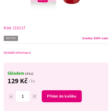
Kód:
115117
Značka:
EXPA-nails
BEZ TPO
Detailní informace
Skladem
(4 ks)
129 Kč
/ ks
Přidat do košíku