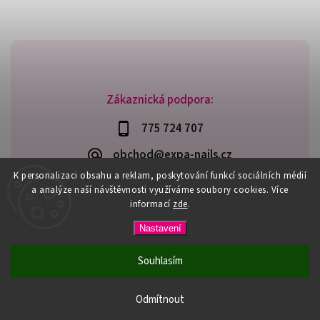
Zákaznická podpora:
775 724 707
obchod@expa-nails.cz
K personalizaci obsahu a reklam, poskytování funkcí sociálních médií
a analýze naší návštěvnosti využíváme soubory cookies. Více
informací
zde
.
Copyright 2026
Expanails.cz
. Všechna práva vyhrazena.
Nastavení
Upravit nastavení cookies
Vytvořil
Shoptet
| Design
Shoptak.cz
Souhlasím
PŘI NÁKUPU NAD 600,- MÁTE DOPRAVU ZDARMA / DÁREK K
NÁKUPU! VYBERTE SI HO PŘI OBJEDNÁVCE NAD 1500,- NEBO
Odmítnout
3000,-.