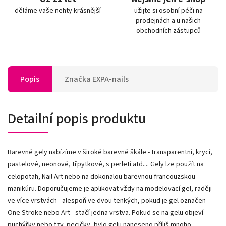
děláme vaše nehty krásnější
užijte si osobní péči na
prodejnách a u našich
obchodních zástupců
Popis
Značka
EXPA-nails
Detailní popis produktu
Barevné gely nabízíme v široké barevné škále - transparentní, krycí,
pastelové, neonové, třpytkové, s perletí atd.... Gely lze použít na
celopotah, Nail Art nebo na dokonalou barevnou francouzskou
manikúru. Doporučujeme je aplikovat vždy na modelovací gel, raději
ve více vrstvách - alespoň ve dvou tenkých, pokud je gel označen
One Stroke nebo Art - stačí jedna vrstva. Pokud se na gelu objeví
puchýřky nebo tzv. pecičky, bylo gelu naneseno příliš mnoho.