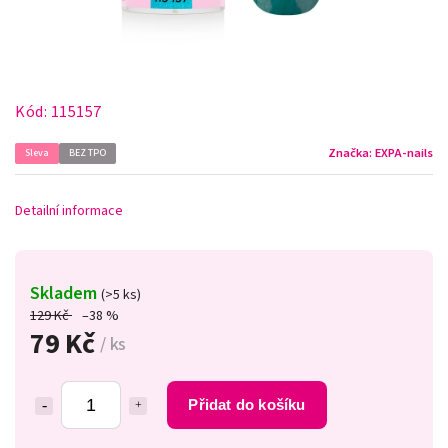
Kód:
115157
Značka:
EXPA-nails
Sleva
BEZ TPO
Detailní informace
Skladem
(>5 ks)
129 Kč
–38 %
79 Kč
/ ks
Přidat do košíku