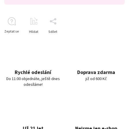
Zeptat se
Hlídat
Sdílet
Rychlé odeslání
Doprava zdarma
Do 11:00 objednáte, ještě dnes
již od 600 Kč
odesíláme!
Už 21 let
Nejsme jen e-shop