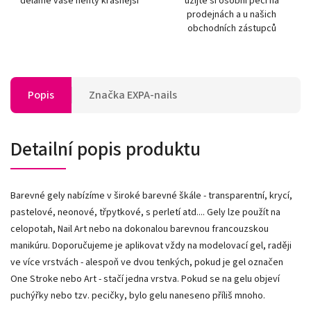
děláme vaše nehty krásnější
užijte si osobní péči na
prodejnách a u našich
obchodních zástupců
Popis
Značka
EXPA-nails
Detailní popis produktu
Barevné gely nabízíme v široké barevné škále - transparentní, krycí,
pastelové, neonové, třpytkové, s perletí atd.... Gely lze použít na
celopotah, Nail Art nebo na dokonalou barevnou francouzskou
manikúru. Doporučujeme je aplikovat vždy na modelovací gel, raději
ve více vrstvách - alespoň ve dvou tenkých, pokud je gel označen
One Stroke nebo Art - stačí jedna vrstva. Pokud se na gelu objeví
puchýřky nebo tzv. pecičky, bylo gelu naneseno příliš mnoho.