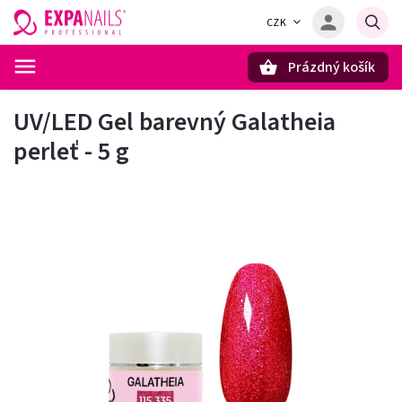
CZK
Prázdný košík
Hledat
UV/LED Gel barevný Galatheia
perleť - 5 g