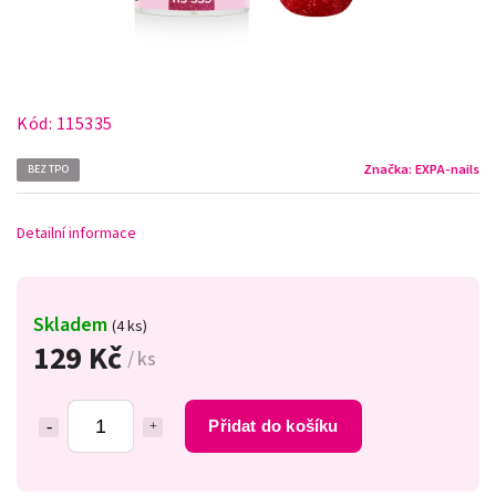
Kód:
115335
Značka:
EXPA-nails
BEZ TPO
Detailní informace
Skladem
(4 ks)
129 Kč
/ ks
Přidat do košíku