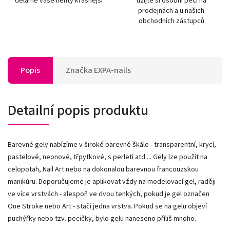
děláme vaše nehty krásnější
užijte si osobní péči na
prodejnách a u našich
obchodních zástupců
Popis
Značka
EXPA-nails
Detailní popis produktu
Barevné gely nabízíme v široké barevné škále - transparentní, krycí,
pastelové, neonové, třpytkové, s perletí atd.... Gely lze použít na
celopotah, Nail Art nebo na dokonalou barevnou francouzskou
manikúru. Doporučujeme je aplikovat vždy na modelovací gel, raději
ve více vrstvách - alespoň ve dvou tenkých, pokud je gel označen
One Stroke nebo Art - stačí jedna vrstva. Pokud se na gelu objeví
puchýřky nebo tzv. pecičky, bylo gelu naneseno příliš mnoho.