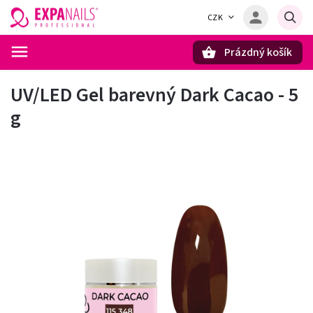
CZK
Prázdný košík
Hledat
UV/LED Gel barevný Dark Cacao - 5
g