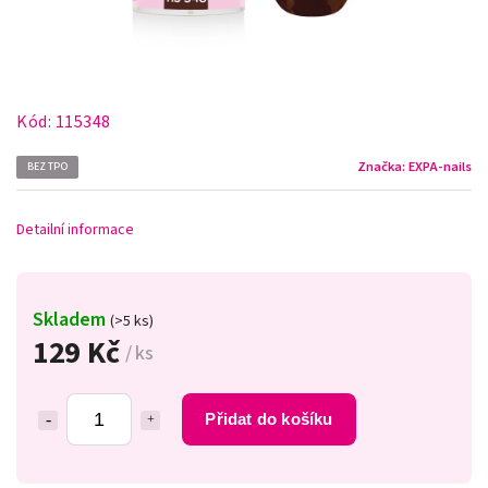
Kód:
115348
Značka:
EXPA-nails
BEZ TPO
Detailní informace
Skladem
(>5 ks)
129 Kč
/ ks
Přidat do košíku