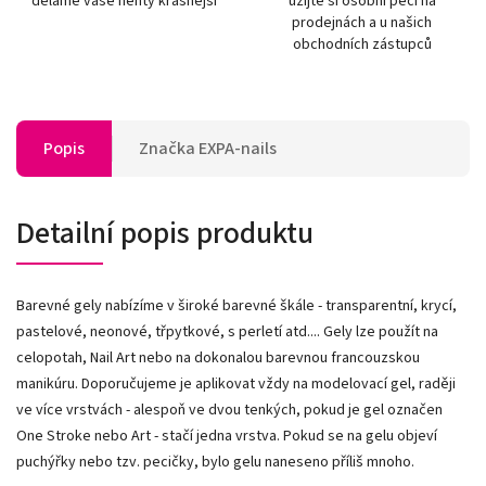
děláme vaše nehty krásnější
užijte si osobní péči na
prodejnách a u našich
obchodních zástupců
Popis
Značka
EXPA-nails
Detailní popis produktu
Barevné gely nabízíme v široké barevné škále - transparentní, krycí,
pastelové, neonové, třpytkové, s perletí atd.... Gely lze použít na
celopotah, Nail Art nebo na dokonalou barevnou francouzskou
manikúru. Doporučujeme je aplikovat vždy na modelovací gel, raději
ve více vrstvách - alespoň ve dvou tenkých, pokud je gel označen
One Stroke nebo Art - stačí jedna vrstva. Pokud se na gelu objeví
puchýřky nebo tzv. pecičky, bylo gelu naneseno příliš mnoho.