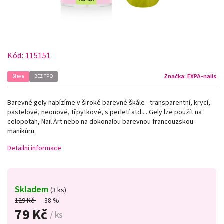
Kód:
115151
Značka:
EXPA-nails
Sleva
BEZ TPO
Barevné gely nabízíme v široké barevné škále - transparentní, krycí,
pastelové, neonové, třpytkové, s perletí atd.... Gely lze použít na
celopotah, Nail Art nebo na dokonalou barevnou francouzskou
manikúru.
Detailní informace
Skladem
(3 ks)
129 Kč
–38 %
79 Kč
/ ks