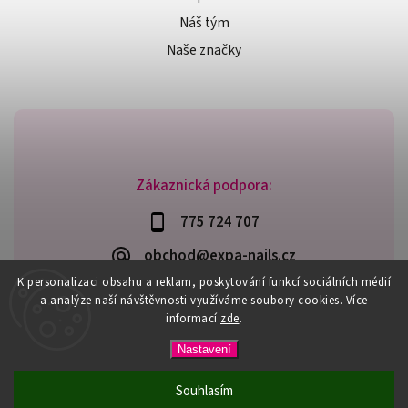
Náš tým
Naše značky
Zákaznická podpora:
775 724 707
obchod@expa-nails.cz
K personalizaci obsahu a reklam, poskytování funkcí sociálních médií
a analýze naší návštěvnosti využíváme soubory cookies. Více
informací
zde
.
Copyright 2026
Expanails.cz
. Všechna práva vyhrazena.
Nastavení
Upravit nastavení cookies
Vytvořil
Shoptet
| Design
Shoptak.cz
Souhlasím