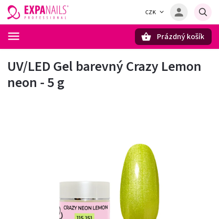
CZK
Prázdný košík
Hledat
UV/LED Gel barevný Crazy Lemon
neon - 5 g