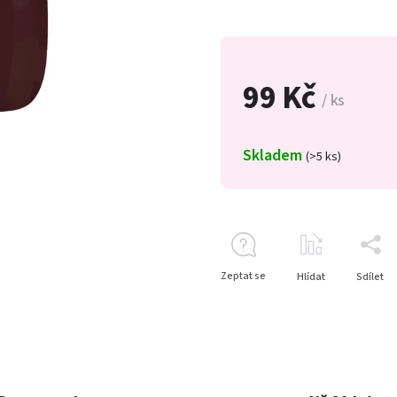
99 Kč
/ ks
Skladem
(>5 ks)
Zeptat se
Hlídat
Sdílet