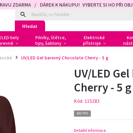
PRAVU ZDARMA / DÁREK K NÁKUPU! VYBERTE SI HO PŘI OBJED
Hledat
/LED Gely
Pilníky, štětce,
Elektrické
Ko
arevné
tipy, šablony
přístroje
nást
asické
UV/LED Gel barevný Chocolate Cherry - 5 g
/
UV/LED Gel
Cherry - 5 g
Kód:
115283
BEZ TPO
Detailní informace