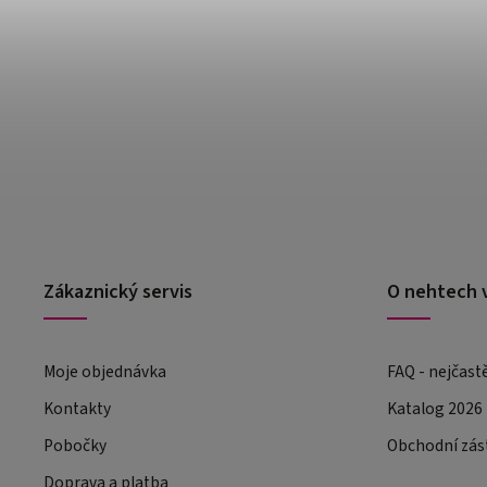
Zákaznický servis
O nehtech 
Moje objednávka
FAQ - nejčast
Kontakty
Katalog 2026
Pobočky
Obchodní zás
Doprava a platba