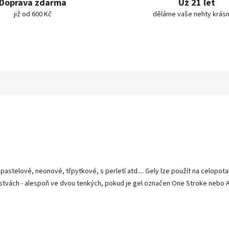
Doprava zdarma
Už 21 let
již od 600 Kč
děláme vaše nehty krásn
 pastelové, neonové, třpytkové, s perletí atd.... Gely lze použít na celopo
stvách - alespoň ve dvou tenkých, pokud je gel označen One Stroke nebo Art