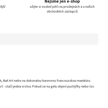
Nejsme jen e-shop
ější
užijte si osobní péči na prodejnách a u našich
obchodních zástupců
tah, Nail Art nebo na dokonalou barevnou francouzskou manikúru.
 - stačí jedna vrstva. Pokud se na gelu objeví puchýřky nebo tzv.