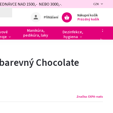
NÁVCE NAD 1500,- NEBO 3000,-.
CZK
Nákupní košík
Přihlášení
Prázdný košík
Manikúra,
Zdobe
vové
Dezinfekce,
pedikúra, laky
razít
roje
hygiena
kamín
 barevný Chocolate
Značka:
EXPA-nails