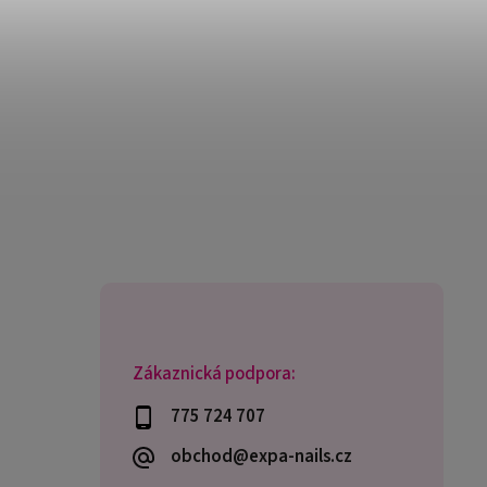
Zákaznická podpora:
775 724 707
obchod@expa-nails.cz