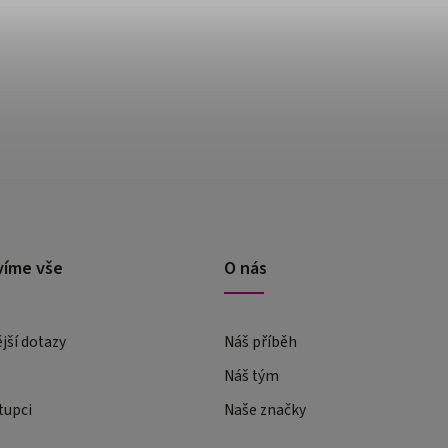
víme vše
O nás
ější dotazy
Náš příběh
Náš tým
tupci
Naše značky