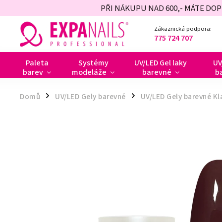
PŘI NÁKUPU NAD 600,- MÁTE DO
Zákaznická podpora:
775 724 707
Paleta
Systémy
UV/LED Gel laky
UV
barev
modeláže
barevné
b
Domů
UV/LED Gely barevné
UV/LED Gely barevné Kl
/
/