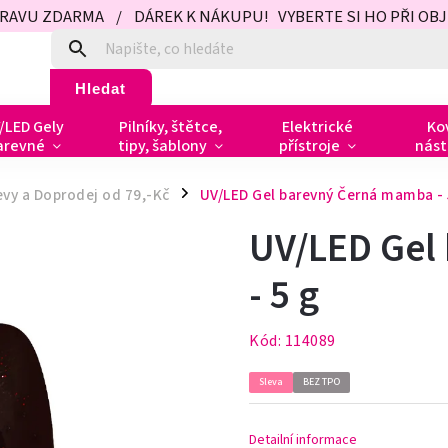
PRAVU ZDARMA / DÁREK K NÁKUPU! VYBERTE SI HO PŘI OBJED
Hledat
/LED Gely
Pilníky, štětce,
Elektrické
Ko
arevné
tipy, šablony
přístroje
nást
evy a Doprodej od 79,-Kč
UV/LED Gel barevný Černá mamba - 
/
UV/LED Gel
- 5 g
Kód:
114089
Sleva
BEZ TPO
Detailní informace