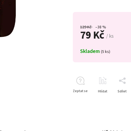
129 Kč
–38 %
79 Kč
/ ks
Skladem
(5 ks)
Zeptat se
Hlídat
Sdílet