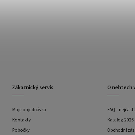
Zákaznický servis
O nehtech 
Moje objednávka
FAQ - nejčast
Kontakty
Katalog 2026
Pobočky
Obchodní zás