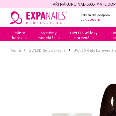
PŘI NÁKUPU NAD 600,- MÁTE DO
Zákaznická podpora:
775 724 707
Paleta
Systémy
UV/LED Gel laky
UV
barev
modeláže
barevné
b
Domů
UV/LED Gely barevné
UV/LED Gely barevné Sl
/
/