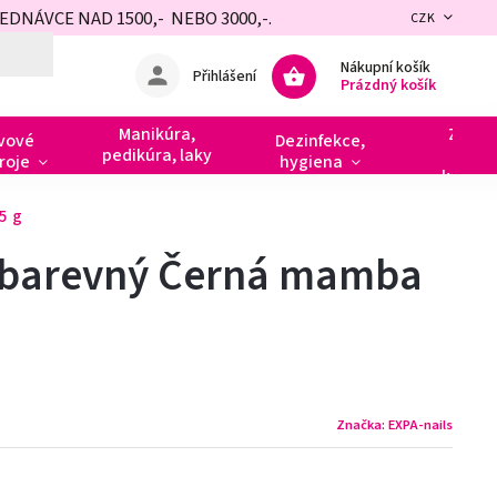
NÁVCE NAD 1500,- NEBO 3000,-.
CZK
Nákupní košík
Přihlášení
Prázdný košík
Manikúra,
Zdobe
vové
Dezinfekce,
pedikúra, laky
razít
roje
hygiena
kamín
5 g
 barevný Černá mamba
Značka:
EXPA-nails