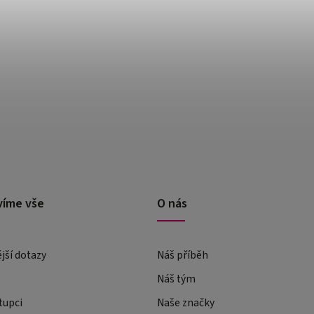
víme vše
O nás
ější dotazy
Náš příběh
Náš tým
tupci
Naše značky