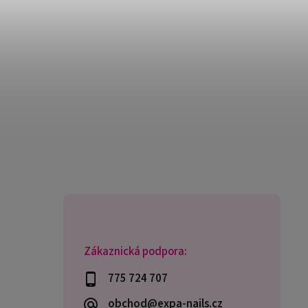
Zákaznická podpora:
775 724 707
obchod@expa-nails.cz