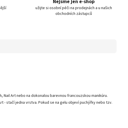
Nejsme jen e-shop
ější
užijte si osobní péči na prodejnách a u našich
obchodních zástupců
tah, Nail Art nebo na dokonalou barevnou francouzskou manikúru.
 - stačí jedna vrstva. Pokud se na gelu objeví puchýřky nebo tzv.