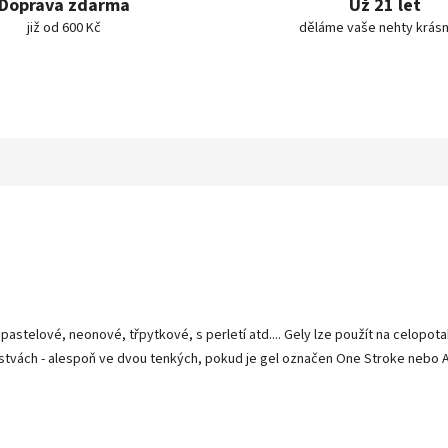
Doprava zdarma
Už 21 let
již od 600 Kč
děláme vaše nehty krásn
 pastelové, neonové, třpytkové, s perletí atd.... Gely lze použít na celopo
stvách - alespoň ve dvou tenkých, pokud je gel označen One Stroke nebo Art