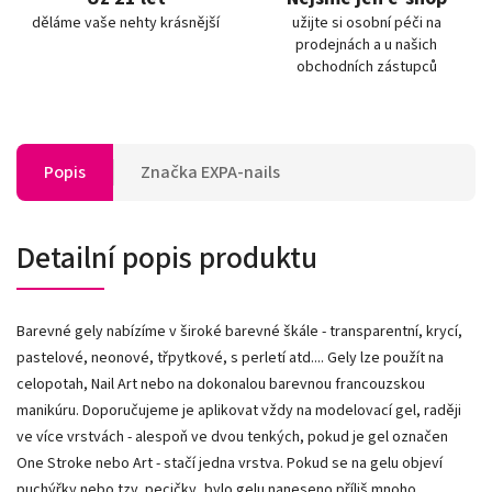
děláme vaše nehty krásnější
užijte si osobní péči na
prodejnách a u našich
obchodních zástupců
Popis
Značka
EXPA-nails
Detailní popis produktu
Barevné gely nabízíme v široké barevné škále - transparentní, krycí,
pastelové, neonové, třpytkové, s perletí atd.... Gely lze použít na
celopotah, Nail Art nebo na dokonalou barevnou francouzskou
manikúru. Doporučujeme je aplikovat vždy na modelovací gel, raději
ve více vrstvách - alespoň ve dvou tenkých, pokud je gel označen
One Stroke nebo Art - stačí jedna vrstva. Pokud se na gelu objeví
puchýřky nebo tzv. pecičky, bylo gelu naneseno příliš mnoho.