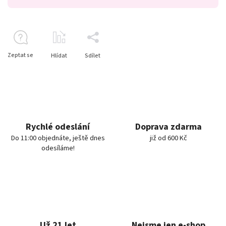
Zeptat se
Hlídat
Sdílet
Rychlé odeslání
Doprava zdarma
Do 11:00 objednáte, ještě dnes
již od 600 Kč
odesíláme!
Už 21 let
Nejsme jen e-shop