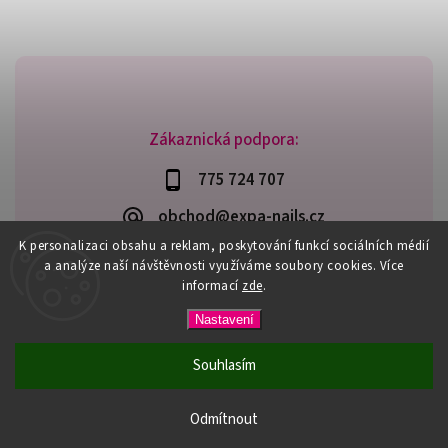
Zákaznická podpora:
775 724 707
obchod@expa-nails.cz
K personalizaci obsahu a reklam, poskytování funkcí sociálních médií
a analýze naší návštěvnosti využíváme soubory cookies. Více
informací
zde
.
Copyright 2026
Expanails.cz
. Všechna práva vyhrazena.
Nastavení
Upravit nastavení cookies
Vytvořil
Shoptet
| Design
Shoptak.cz
Souhlasím
PŘI NÁKUPU NAD 600,- MÁTE DOPRAVU ZDARMA / DÁREK K
NÁKUPU! VYBERTE SI HO PŘI OBJEDNÁVCE NAD 1500,- NEBO
Odmítnout
3000,-.