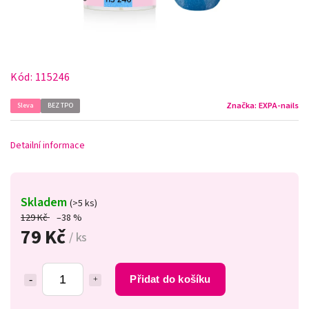
Kód:
115246
Značka:
EXPA-nails
Sleva
BEZ TPO
Detailní informace
Skladem
(>5 ks)
129 Kč
–38 %
79 Kč
/ ks
Přidat do košíku