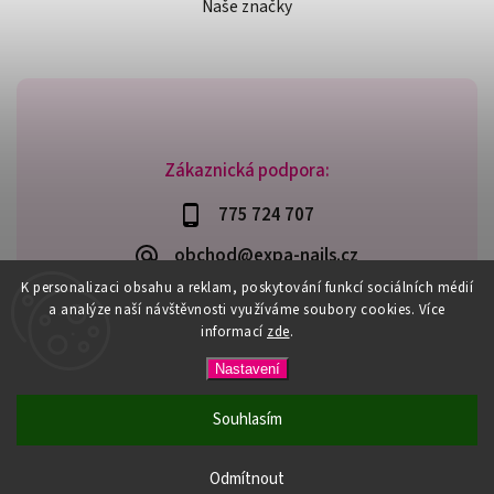
Naše značky
Zákaznická podpora:
775 724 707
obchod@expa-nails.cz
K personalizaci obsahu a reklam, poskytování funkcí sociálních médií
a analýze naší návštěvnosti využíváme soubory cookies. Více
informací
zde
.
Copyright 2026
Expanails.cz
. Všechna práva vyhrazena.
Nastavení
Upravit nastavení cookies
Vytvořil
Shoptet
| Design
Shoptak.cz
Souhlasím
PŘI NÁKUPU NAD 600,- MÁTE DOPRAVU ZDARMA / DÁREK K
NÁKUPU! VYBERTE SI HO PŘI OBJEDNÁVCE NAD 1500,- NEBO
Odmítnout