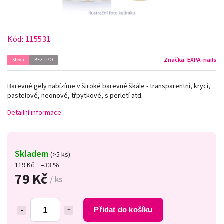
Kód:
115531
Značka:
EXPA-nails
Sleva
BEZ TPO
Barevné gely nabízíme v široké barevné škále - transparentní, krycí,
pastelové, neonové, třpytkové, s perletí atd.
Detailní informace
Skladem
(>5 ks)
119 Kč
–33 %
79 Kč
/ ks
Přidat do košíku