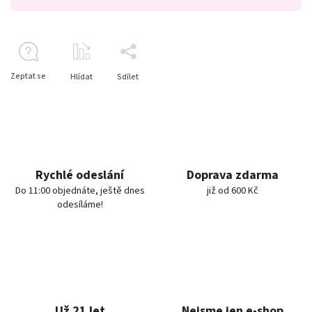
Zeptat se
Hlídat
Sdílet
Rychlé odeslání
Doprava zdarma
Do 11:00 objednáte, ještě dnes
již od 600 Kč
odesíláme!
Už 21 let
Nejsme jen e-shop