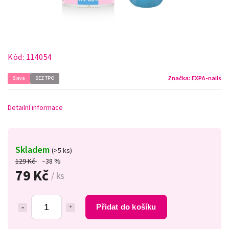
Kód:
114054
Značka:
EXPA-nails
Sleva
BEZ TPO
Detailní informace
Skladem
(>5 ks)
129 Kč
–38 %
79 Kč
/ ks
Přidat do košíku