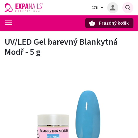
CZK
Prázdný košík
Hledat
UV/LED Gel barevný Blankytná
Modř - 5 g