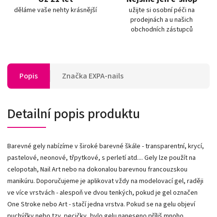
děláme vaše nehty krásnější
užijte si osobní péči na
prodejnách a u našich
obchodních zástupců
Popis
Značka
EXPA-nails
Detailní popis produktu
Barevné gely nabízíme v široké barevné škále - transparentní, krycí,
pastelové, neonové, třpytkové, s perletí atd.... Gely lze použít na
celopotah, Nail Art nebo na dokonalou barevnou francouzskou
manikúru. Doporučujeme je aplikovat vždy na modelovací gel, raději
ve více vrstvách - alespoň ve dvou tenkých, pokud je gel označen
One Stroke nebo Art - stačí jedna vrstva. Pokud se na gelu objeví
puchýřky nebo tzv. pecičky, bylo gelu naneseno příliš mnoho.