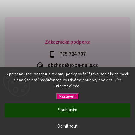
Zákaznická podpora:
775 724 707
obchod@expa-nails.cz
K personalizaci obsahu a reklam, poskytování funkcí sociálních médií
a analýze naší návštěvnosti využíváme soubory cookies. Více
informací
zde
.
Copyright 2026
Expanails.cz
. Všechna práva vyhrazena.
Nastavení
Upravit nastavení cookies
Vytvořil
Shoptet
| Design
Shoptak.cz
Souhlasím
PŘI NÁKUPU NAD 600,- MÁTE DOPRAVU ZDARMA / DÁREK K
NÁKUPU! VYBERTE SI HO PŘI OBJEDNÁVCE NAD 1500,- NEBO
Odmítnout
3000,-.