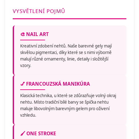
VYSVĚTLENÍ POJMŮ
🎨 NAIL ART
Kreativní zdobení nehtů. Naše barevné gely mají
skvělou pigmentaci, díky které se s nimi výborně
malují různé ornamenty, linie, detaily i složitější
vzory.
💅 FRANCOUZSKÁ MANIKÚRA
Klasická technika, u které se zdůrazňuje volný okraj
nehtu. Místo tradiční bílé barvy se špička nehtu
maluje libovolným barevným gelem pro oživení
vzhledu.
🖌️ ONE STROKE