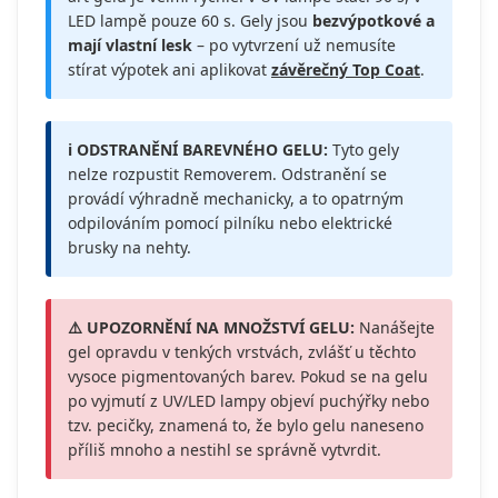
LED lampě pouze 60 s. Gely jsou
bezvýpotkové a
mají vlastní lesk
– po vytvrzení už nemusíte
stírat výpotek ani aplikovat
závěrečný Top Coat
.
ℹ️ ODSTRANĚNÍ BAREVNÉHO GELU:
Tyto gely
nelze rozpustit Removerem. Odstranění se
provádí výhradně mechanicky, a to opatrným
odpilováním pomocí pilníku nebo elektrické
brusky na nehty.
⚠️ UPOZORNĚNÍ NA MNOŽSTVÍ GELU:
Nanášejte
gel opravdu v tenkých vrstvách, zvlášť u těchto
vysoce pigmentovaných barev. Pokud se na gelu
po vyjmutí z UV/LED lampy objeví puchýřky nebo
tzv. pecičky, znamená to, že bylo gelu naneseno
příliš mnoho a nestihl se správně vytvrdit.