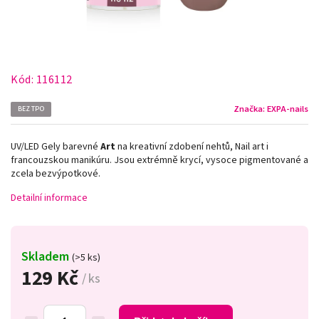
Kód:
116112
Značka:
EXPA-nails
BEZ TPO
UV/LED Gely barevné
Art
na kreativní zdobení nehtů, Nail art i
francouzskou manikúru. Jsou extrémně krycí, vysoce pigmentované a
zcela bezvýpotkové.
Detailní informace
Skladem
(>5 ks)
129 Kč
/ ks