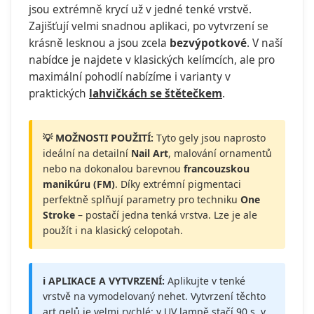
jsou extrémně krycí už v jedné tenké vrstvě.
Zajišťují velmi snadnou aplikaci, po vytvrzení se
krásně lesknou a jsou zcela
bezvýpotkové
. V naší
nabídce je najdete v klasických kelímcích, ale pro
maximální pohodlí nabízíme i varianty v
praktických
lahvičkách se štětečkem
.
💡 MOŽNOSTI POUŽITÍ:
Tyto gely jsou naprosto
ideální na detailní
Nail Art
, malování ornamentů
nebo na dokonalou barevnou
francouzskou
manikúru (FM)
. Díky extrémní pigmentaci
perfektně splňují parametry pro techniku
One
Stroke
– postačí jedna tenká vrstva. Lze je ale
použít i na klasický celopotah.
ℹ️ APLIKACE A VYTVRZENÍ:
Aplikujte v tenké
vrstvě na vymodelovaný nehet. Vytvrzení těchto
art gelů je velmi rychlé: v UV lampě stačí 90 s, v