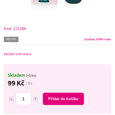
Kód:
115284
Značka:
EXPA-nails
BEZ TPO
Detailní informace
Skladem
(>5 ks)
99 Kč
/ ks
Přidat do košíku