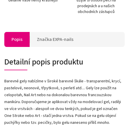
děláme vaše nehty krásnější
užijte si osobní péči na
prodejnách a u našich
obchodních zástupců
Popis
Značka
EXPA-nails
Detailní popis produktu
Barevné gely nabízíme v široké barevné škále - transparentní, krycí,
pastelové, neonové, třpytkové, s perletí atd.... Gely lze použít na
celopotah, Nail Art nebo na dokonalou barevnou francouzskou
manikúru. Doporučujeme je aplikovat vždy na modelovací gel, raději
ve více vrstvách - alespoň ve dvou tenkých, pokud je gel označen
One Stroke nebo Art - stačí jedna vrstva. Pokud se na gelu objeví
puchýřky nebo tzv. pecičky, bylo gelu naneseno příliš mnoho.