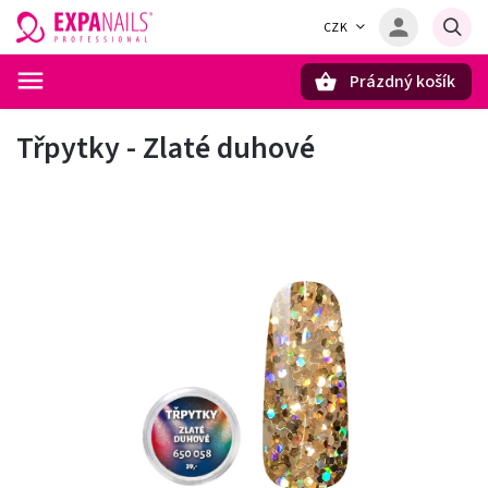
CZK
Prázdný košík
Hledat
Třpytky - Zlaté duhové