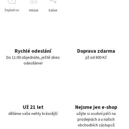
Zeptat se
Hlídat
Sdílet
Rychlé odeslání
Doprava zdarma
Do 11:00 objednáte, ještě dnes
již od 600 Kč
odesíláme!
Už 21 let
Nejsme jen e-shop
děláme vaše nehty krásnější
užijte si osobní péči na
prodejnách a u našich
obchodních zástupců