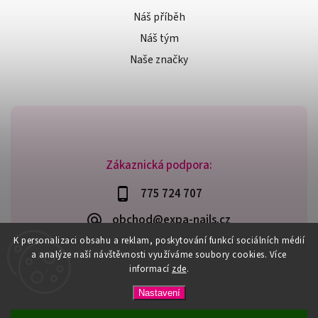
Náš příběh
Náš tým
Naše značky
Zákaznická podpora:
775 724 707
obchod@expa-nails.cz
K personalizaci obsahu a reklam, poskytování funkcí sociálních médií
a analýze naší návštěvnosti využíváme soubory cookies. Více
informací
zde
.
Copyright 2026
Expanails.cz
. Všechna práva vyhrazena.
Nastavení
Upravit nastavení cookies