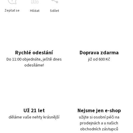
Zeptat se
Hlídat
Sdílet
Rychlé odeslání
Doprava zdarma
Do 11:00 objednáte, ještě dnes
již od 600 Kč
odesíláme!
Už 21 let
Nejsme jen e-shop
děláme vaše nehty krásnější
užijte si osobní péči na
prodejnách a u našich
obchodních zástupců