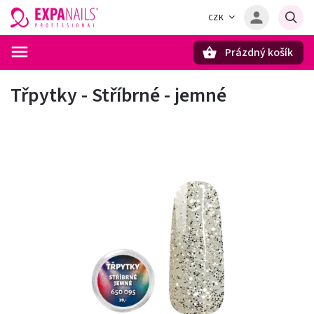
CZK
Prázdný košík
Hledat
Třpytky - Stříbrné - jemné