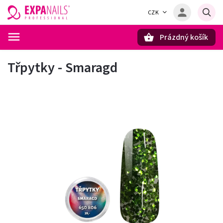
CZK
Prázdný košík
Hledat
Třpytky - Smaragd