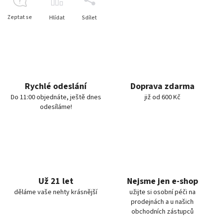
Zeptat se
Hlídat
Sdílet
Rychlé odeslání
Doprava zdarma
Do 11:00 objednáte, ještě dnes
již od 600 Kč
odesíláme!
Už 21 let
Nejsme jen e-shop
děláme vaše nehty krásnější
užijte si osobní péči na
prodejnách a u našich
obchodních zástupců