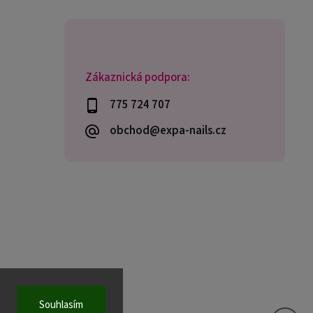
Zákaznická podpora:
775 724 707
obchod@expa-nails.cz
Souhlasím