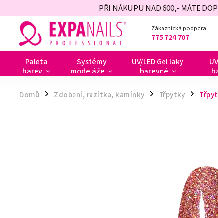
PŘI NÁKUPU NAD 600,- MÁTE DO
Zákaznická podpora:
775 724 707
Paleta
Systémy
UV/LED Gel laky
UV
barev
modeláže
barevné
b
Domů
Zdobení, razítka, kamínky
Třpytky
Třpyt
/
/
/