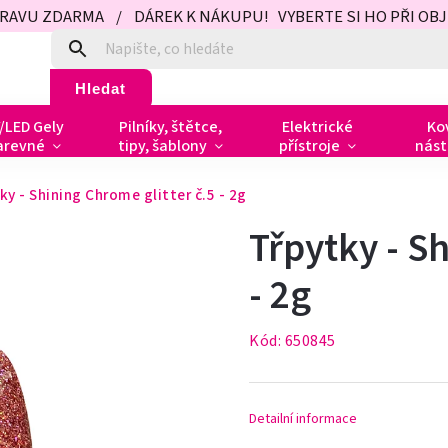
PRAVU ZDARMA / DÁREK K NÁKUPU! VYBERTE SI HO PŘI OBJED
Hledat
/LED Gely
Pilníky, štětce,
Elektrické
Ko
arevné
tipy, šablony
přístroje
nást
ky - Shining Chrome glitter č.5 - 2g
Třpytky - Sh
- 2g
Kód:
650845
Detailní informace