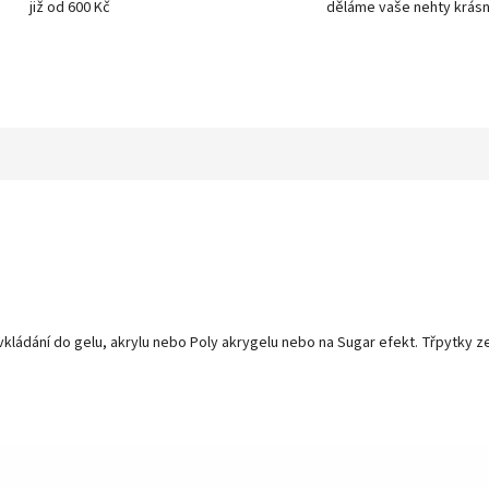
již od 600 Kč
děláme vaše nehty krásn
ládání do gelu, akrylu nebo Poly akrygelu nebo na Sugar efekt. Třpytky z