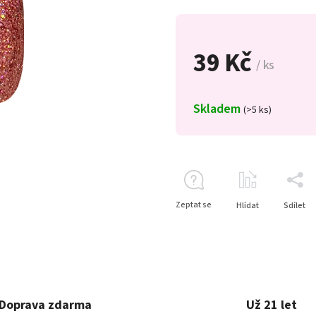
39 Kč
/ ks
Skladem
(>5 ks)
Zeptat se
Hlídat
Sdílet
Doprava zdarma
Už 21 let