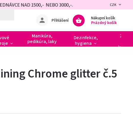
NÁVCE NAD 1500,- NEBO 3000,-.
CZK
Nákupní košík
Přihlášení
Prázdný košík
Manikúra,
Zdobe
vové
Dezinfekce,
pedikúra, laky
razít
roje
hygiena
kamín
ining Chrome glitter č.5