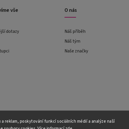
víme vše
O nás
ější dotazy
Náš příběh
Náš tým
tupci
Naše značky
 a reklam, poskytování funkcí sociálních médií a analýze naší
e soubory cookies. Více informací
zde
.