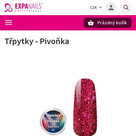
CZK
Prázdný košík
Hledat
Třpytky - Pivoňka