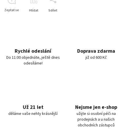
Zeptat se
Hlídat
Sdílet
Rychlé odeslání
Doprava zdarma
Do 11:00 objednáte, ještě dnes
již od 600 Kč
odesíláme!
Už 21 let
Nejsme jen e-shop
děláme vaše nehty krásnější
užijte si osobní péči na
prodejnách a u našich
obchodních zástupců