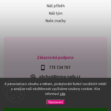
Náš příběh
Náš tým
Naše značky
Zákaznická podpora:
775 724 707
obchod@expa-nails.cz
K personalizaci obsahu a reklam, poskytování funkcí sociálních médií
a analýze naší návštěvnosti využíváme soubory cookies. Více
informací
zde
.
Copyright 2026
Expanails.cz
. Všechna práva vyhrazena.
Nastavení
Upravit nastavení cookies