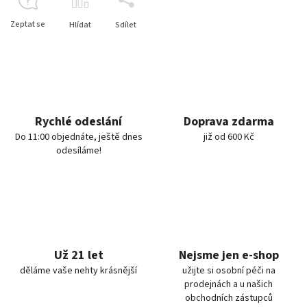
Zeptat se
Hlídat
Sdílet
Rychlé odeslání
Doprava zdarma
Do 11:00 objednáte, ještě dnes
již od 600 Kč
odesíláme!
Už 21 let
Nejsme jen e-shop
děláme vaše nehty krásnější
užijte si osobní péči na
prodejnách a u našich
obchodních zástupců