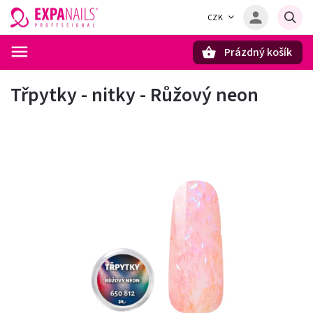
CZK
Prázdný košík
Hledat
Třpytky - nitky - Růžový neon