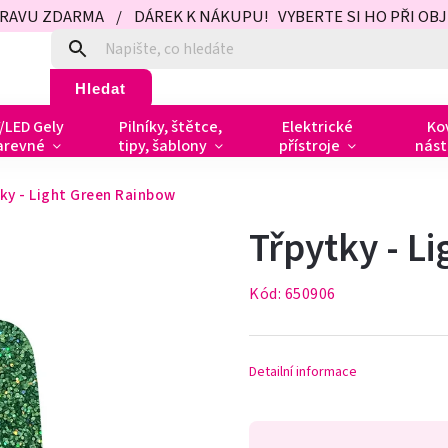
PRAVU ZDARMA / DÁREK K NÁKUPU! VYBERTE SI HO PŘI OBJED
Hledat
/LED Gely
Pilníky, štětce,
Elektrické
Ko
arevné
tipy, šablony
přístroje
nást
ky - Light Green Rainbow
Třpytky - L
Kód:
650906
Detailní informace