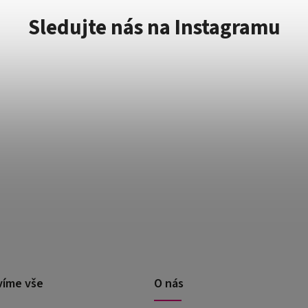
Sledujte nás na Instagramu
víme vše
O nás