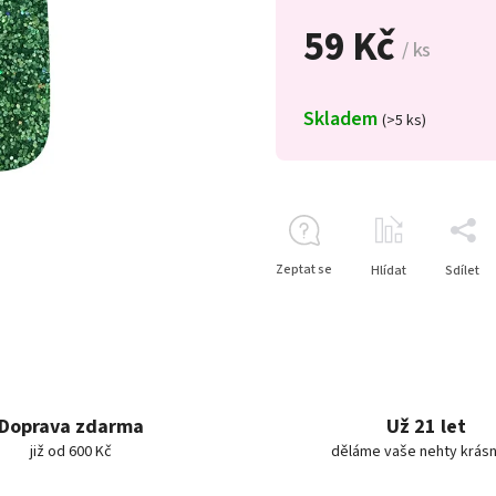
59 Kč
/ ks
Skladem
(>5 ks)
Zeptat se
Hlídat
Sdílet
Doprava zdarma
Už 21 let
již od 600 Kč
děláme vaše nehty krásn