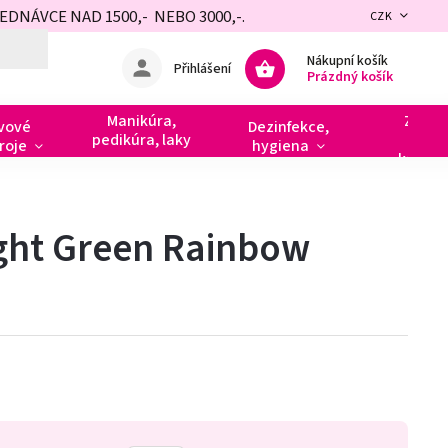
NÁVCE NAD 1500,- NEBO 3000,-.
CZK
Nákupní košík
Přihlášení
Prázdný košík
Manikúra,
Zdobe
vové
Dezinfekce,
pedikúra, laky
razít
roje
hygiena
kamín
ight Green Rainbow