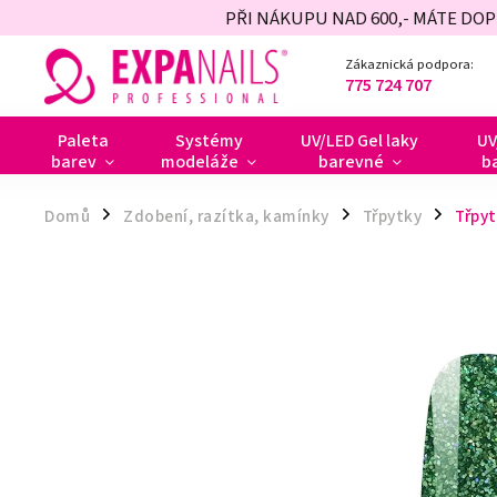
PŘI NÁKUPU NAD 600,- MÁTE DO
Zákaznická podpora:
775 724 707
Paleta
Systémy
UV/LED Gel laky
UV
barev
modeláže
barevné
b
Domů
Zdobení, razítka, kamínky
Třpytky
Třpyt
/
/
/