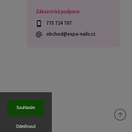
Zákaznická podpora:
775 724 707
obchod@expa-nails.cz
Souhlasím
Odmítnout