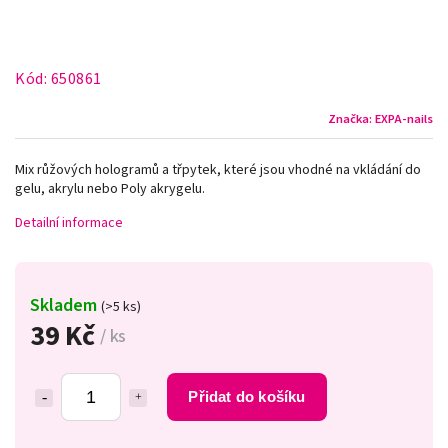
Kód:
650861
Značka:
EXPA-nails
Mix růžových hologramů a třpytek, které jsou vhodné na vkládání do
gelu, akrylu nebo Poly akrygelu.
Detailní informace
Skladem
(>5 ks)
39 Kč
/ ks
Přidat do košíku