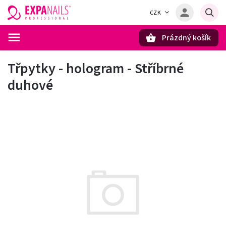
CZK
Prázdný košík
Hledat
Třpytky - hologram - Stříbrné
duhové