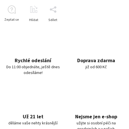
Zeptat se
Hlídat
Sdílet
Rychlé odeslání
Doprava zdarma
Do 11:00 objednáte, ještě dnes
již od 600 Kč
odesíláme!
Už 21 let
Nejsme jen e-shop
děláme vaše nehty krásnější
užijte si osobní péči na
prodejnách a u našich