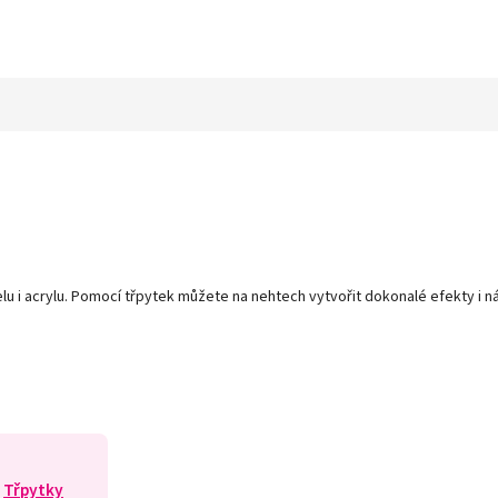
u i acrylu. Pomocí třpytek můžete na nehtech vytvořit dokonalé efekty i ná
Třpytky