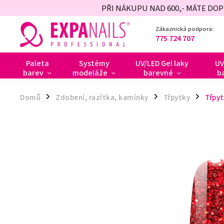
PŘI NÁKUPU NAD 600,- MÁTE DO
Zákaznická podpora:
775 724 707
Paleta
Systémy
UV/LED Gel laky
UV
barev
modeláže
barevné
b
Domů
Zdobení, razítka, kamínky
Třpytky
Třpyt
/
/
/