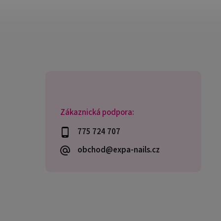
Zákaznická podpora:
775 724 707
obchod@expa-nails.cz