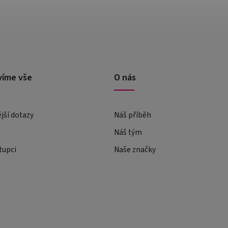
víme vše
O nás
ější dotazy
Náš příběh
Náš tým
tupci
Naše značky