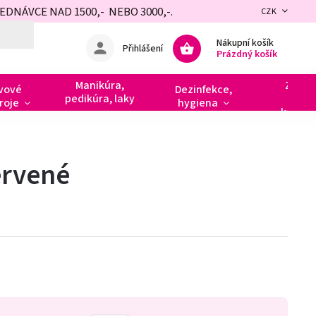
NÁVCE NAD 1500,- NEBO 3000,-.
CZK
Nákupní košík
Přihlášení
Prázdný košík
Manikúra,
Zdobe
vové
Dezinfekce,
pedikúra, laky
razít
roje
hygiena
kamín
ervené