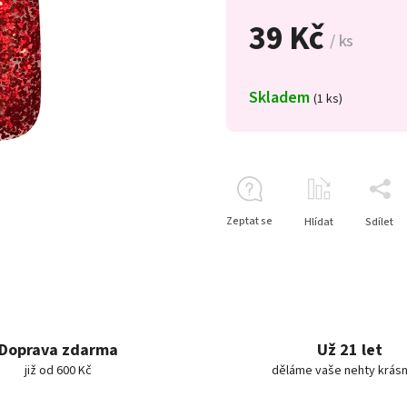
39 Kč
/ ks
Skladem
(1 ks)
Zeptat se
Hlídat
Sdílet
Doprava zdarma
Už 21 let
již od 600 Kč
děláme vaše nehty krásn