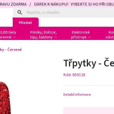
PRAVU ZDARMA / DÁREK K NÁKUPU! VYBERTE SI HO PŘI OBJED
Hledat
/LED Gely
Pilníky, štětce,
Elektrické
Ko
arevné
tipy, šablony
přístroje
nást
ky - Červené
Třpytky - Č
Kód:
650116
Detailní informace