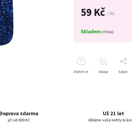
59 Kč
/ ks
Skladem
(>5 ks)
Zeptat se
Hlídat
Sdílet
Doprava zdarma
Už 21 let
již od 600 Kč
děláme vaše nehty krásn