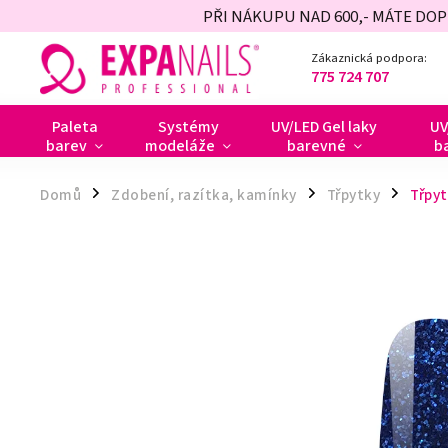
PŘI NÁKUPU NAD 600,- MÁTE DO
Zákaznická podpora:
775 724 707
Paleta
Systémy
UV/LED Gel laky
UV
barev
modeláže
barevné
b
Domů
Zdobení, razítka, kamínky
Třpytky
Třpyt
/
/
/