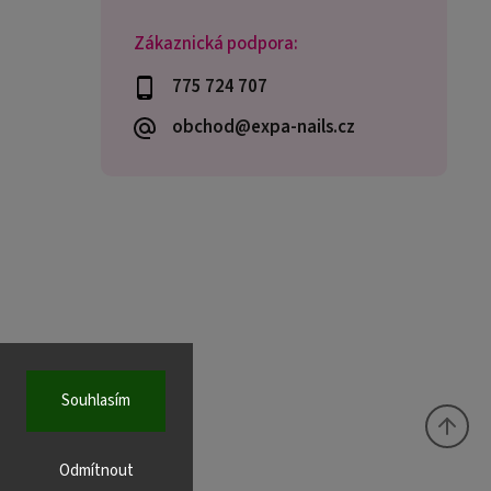
Zákaznická podpora:
775 724 707
obchod@expa-nails.cz
Souhlasím
Odmítnout