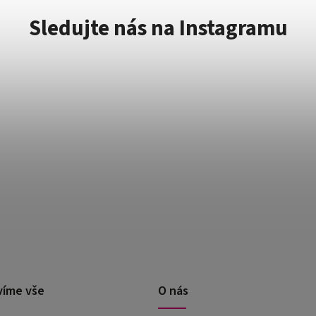
Sledujte nás na Instagramu
víme vše
O nás