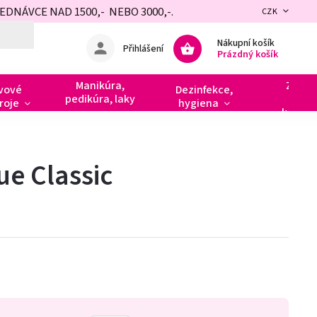
NÁVCE NAD 1500,- NEBO 3000,-.
CZK
Nákupní košík
Přihlášení
Prázdný košík
Manikúra,
Zdobe
vové
Dezinfekce,
pedikúra, laky
razít
roje
hygiena
kamín
ue Classic