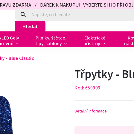
PRAVU ZDARMA / DÁREK K NÁKUPU! VYBERTE SI HO PŘI OBJED
Hledat
/LED Gely
Pilníky, štětce,
Elektrické
Ko
arevné
tipy, šablony
přístroje
nást
ky - Blue Classic
Třpytky - Bl
Kód:
650909
Detailní informace