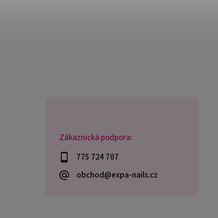
Zákaznická podpora:
775 724 707
obchod@expa-nails.cz