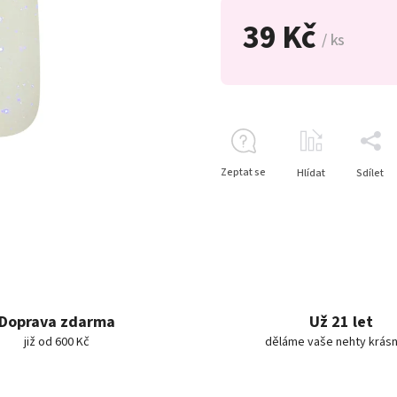
39 Kč
/ ks
Zeptat se
Hlídat
Sdílet
Doprava zdarma
Už 21 let
již od 600 Kč
děláme vaše nehty krásn