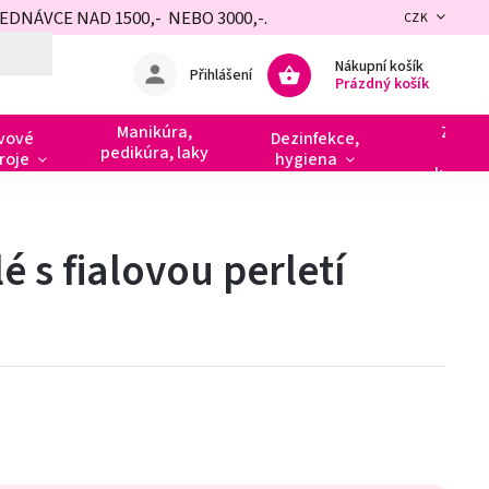
NÁVCE NAD 1500,- NEBO 3000,-.
CZK
Nákupní košík
Přihlášení
Prázdný košík
Manikúra,
Zdobe
vové
Dezinfekce,
pedikúra, laky
razít
roje
hygiena
kamín
lé s fialovou perletí