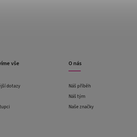
víme vše
O nás
ější dotazy
Náš příběh
Náš tým
tupci
Naše značky