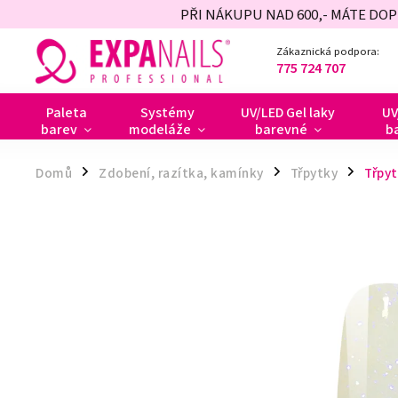
PŘI NÁKUPU NAD 600,- MÁTE DO
Zákaznická podpora:
775 724 707
Paleta
Systémy
UV/LED Gel laky
UV
barev
modeláže
barevné
b
Domů
Zdobení, razítka, kamínky
Třpytky
Třpyt
/
/
/