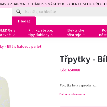
PRAVU ZDARMA / DÁREK K NÁKUPU! VYBERTE SI HO PŘI OBJED
Hledat
/LED Gely
Pilníky, štětce,
Elektrické
Ko
arevné
tipy, šablony
přístroje
nást
ky - Bílé s fialovou perletí
Třpytky - Bí
Kód:
650088
Položka byla vyprodána…
Detailní informace