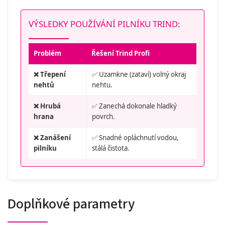
VÝSLEDKY POUŽÍVÁNÍ PILNÍKU TRIND:
Problém
Řešení Trind Profi
❌ Třepení
✅ Uzamkne (zataví) volný okraj
nehtů
nehtu.
❌ Hrubá
✅ Zanechá dokonale hladký
hrana
povrch.
❌ Zanášení
✅ Snadné opláchnutí vodou,
pilníku
stálá čistota.
Doplňkové parametry