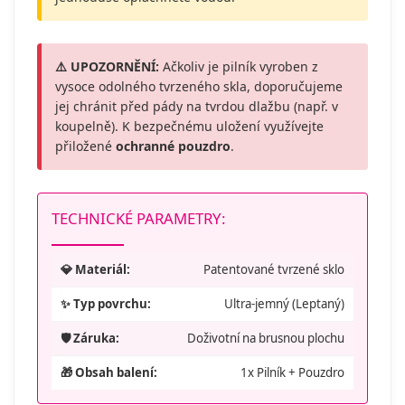
⚠️ UPOZORNĚNÍ:
Ačkoliv je pilník vyroben z
vysoce odolného tvrzeného skla, doporučujeme
jej chránit před pády na tvrdou dlažbu (např. v
koupelně). K bezpečnému uložení využívejte
přiložené
ochranné pouzdro
.
TECHNICKÉ PARAMETRY:
💎 Materiál:
Patentované tvrzené sklo
✨ Typ povrchu:
Ultra-jemný (Leptaný)
🛡️ Záruka:
Doživotní na brusnou plochu
🎁 Obsah balení:
1x Pilník + Pouzdro