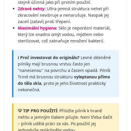
stejně účinná jako při prvním použití.
Zdravé nehty:
Ultra-jemná struktura nehet při
zkracování nevibruje a nenarušuje. Naopak jej
zacelí (zataví) proti třepení.
Maximální hygiena:
Sklo je neporézní materiál,
který lze snadno omýt vodou, mýdlem nebo
sterilizovat, což zabraňuje množení bakterií.
ℹ️ Proč investovat do originálu?
Levné skleněné
pilníky mají brusnou vrstvu často jen
"nanesenou" na povrchu a časem opadá. Pilník
Trind má brusnou strukturu
vyleptanou přímo
do těla skla
, proto je jeho životnost prakticky
nekonečná.
💡 TIP PRO POUŽITÍ:
Přiložte pilník k hraně
nehtu a jemným tlakem pilujte. Není třeba tlačit
– pilník udělá práci za vás. Po použití jej
jednoduše opláchněte vodou.