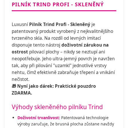
PILNÍK TRIND PROFI - SKLENĚNÝ
Luxusní
Pilník Trind Profi - Skleněný
je
patentovaný produkt vyrobený z nejkvalitnějšího
tvrzeného skla. Na rozdíl od levných imitací
disponuje tento nástroj
doživotní zárukou na
ostrost
pilovací plochy – nikdy se neztupí ani
neopotřebuje. Jeho ultra-jemný povrch je navržen
tak, aby při pilování "uzamkl" jednotlivé vrstvy
nehtu, čímž efektivně zabraňuje třepení a vnikání
nečistot.
🎁 Nyní jako dárek: Praktické pouzdro
ZDARMA.
Výhody skleněného pilníku Trind
Doživotní trvanlivost:
Patentovaná technologie
výroby zaručuje, že brusná plocha zůstane navždy