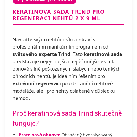
KERATINOVÁ SADA TRIND PRO
REGENERACI NEHTŮ 2 X 9 ML
Navraťte svým nehtům sílu a zdraví s
profesionálním manikúrním programem od
světového experta Trind
. Tato
keratinová sada
představuje nejrychlejší a nejúčinnější cestu k
obnově silně poškozených, slabých nebo tenkých
přírodních nehtů. Je ideálním řešením pro
extrémní regeneraci
po odstranění nehtové
modeláže, ale i pro nehty oslabené v důsledku
nemoci.
Proč keratinová sada Trind skutečně
funguje?
Proteinová obnova:
Obsažený hydrolyzovaný