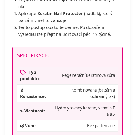
okolí.
Aplikujte
Keratin Nail Protector
(nadlak), který
balzám v nehtu zafixuje.
Tento postup opakujte denně. Po dosažení
výsledku lze přejít na udržovací péči 1x týdně.
SPECIFIKACE:
Typ
Regenerační keratinová kúra
produktu:
💧
Kombinovaná (balzám a
Konzistence:
ochranný lak)
Hydrolyzovaný keratin, vitamín E
✨ Vlastnost:
a B5
🌿 Vůně:
Bez parfemace