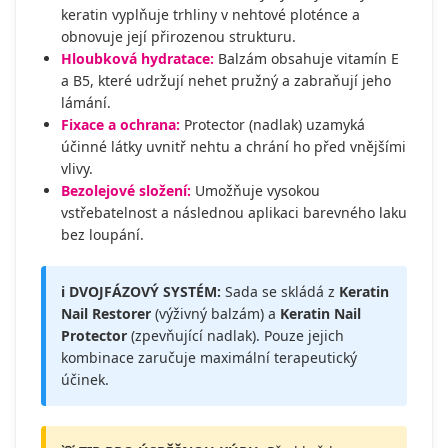
keratin vyplňuje trhliny v nehtové ploténce a
obnovuje její přirozenou strukturu.
Hloubková hydratace:
Balzám obsahuje vitamín E
a B5, které udržují nehet pružný a zabraňují jeho
lámání.
Fixace a ochrana:
Protector (nadlak) uzamyká
účinné látky uvnitř nehtu a chrání ho před vnějšími
vlivy.
Bezolejové složení:
Umožňuje vysokou
vstřebatelnost a následnou aplikaci barevného laku
bez loupání.
ℹ️ DVOJFÁZOVÝ SYSTÉM:
Sada se skládá z
Keratin
Nail Restorer
(výživný balzám) a
Keratin Nail
Protector
(zpevňující nadlak). Pouze jejich
kombinace zaručuje maximální terapeutický
účinek.