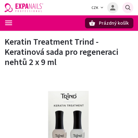
CZK
Prázdný košík
Hledat
Keratin Treatment Trind -
Keratinová sada pro regeneraci
nehtů 2 x 9 ml