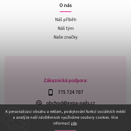
O nás
Náš příběh
Náš tým
Naše značky
Zákaznická podpora:
775 724 707
obchod@expa-nails.cz
K personalizaci obsahu a reklam, poskytování funkcí sociálních médií
a analýze naší návštěvnosti využíváme soubory cookies. Více
informací
zde
.
Copyright 2026
Expanails.cz
. Všechna práva vyhrazena.