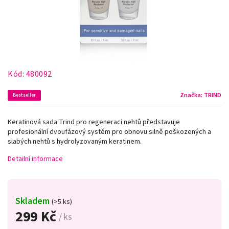
Kód:
480092
Značka:
TRIND
Bestseller
Keratinová sada Trind pro regeneraci nehtů představuje
profesionální dvoufázový systém pro obnovu silně poškozených a
slabých nehtů s hydrolyzovaným keratinem.
Detailní informace
Skladem
(>5 ks)
299 Kč
/ ks