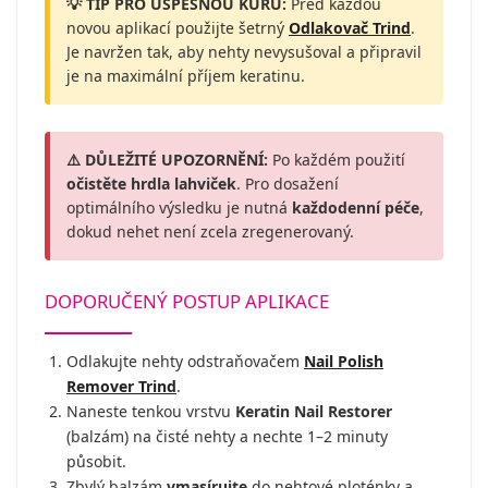
💡 TIP PRO ÚSPĚŠNOU KÚRU:
Před každou
novou aplikací použijte šetrný
Odlakovač Trind
.
Je navržen tak, aby nehty nevysušoval a připravil
je na maximální příjem keratinu.
⚠️ DŮLEŽITÉ UPOZORNĚNÍ:
Po každém použití
očistěte hrdla lahviček
. Pro dosažení
optimálního výsledku je nutná
každodenní péče
,
dokud nehet není zcela zregenerovaný.
DOPORUČENÝ POSTUP APLIKACE
Odlakujte nehty odstraňovačem
Nail Polish
Remover Trind
.
Naneste tenkou vrstvu
Keratin Nail Restorer
(balzám) na čisté nehty a nechte 1–2 minuty
působit.
Zbylý balzám
vmasírujte
do nehtové ploténky a